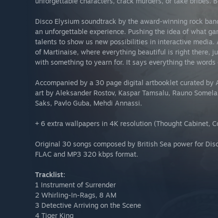
unforgettable characters, crack murders, or take bribes. 
Disco Elysium soundtrack by the award-winning rock ba
an unforgettable experience. Pushing the idea of what gam
talents to show us new possibilities in interactive media. A
of Martinaise, where everything beautiful is right there, ju
with something to yearn for. It says everything the words c
Accompanied by a 30 page digital artbooklet curated by A
art by Aleksander Rostov, Kaspar Tamsalu, Rauno Somelar,
Saks, Pavlo Guba, Mehdi Annassi.
+ 6 extra wallpapers in 4K resolution (Thought Cabinet, C
Original 30 songs composed by British Sea power for Disco
FLAC and MP3 320 kbps format.
Tracklist:
1 Instrument of Surrender
2 Whirling-In-Rags, 8 AM
3 Detective Arriving on the Scene
4 Tiger King