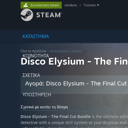
Εγκατάσταση Steam
σύνδεση
|
Γλώσσα
ΚΑΤΑΣΤΗΜΑ
Όλα τα προϊόντα
> Λεπτομέρειες δέσμης
ΚΟΙΝΟΤΗΤΑ
Disco Elysium - The Fi
ΣΧΕΤΙΚΆ
Αγορά: Disco Elysium - The Final Cut
ΥΠΟΣΤΗΡΙΞΗ
Σχετικά με αυτήν τη δέσμη
Disco Elysium - The Final Cut Bundle
is the ultimate edit
detective with a unique skill system at your disposal and 