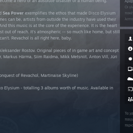
Become a hero or an absolute disaster of a human being.
Αραβ
Οι γλ
nd
Sea Power
exemplifies the ethos that made Disco Elysium
πακέτ
es can be, artists from outside the industry have used their
λεπτο
nd this music is at the core of the experience. It is the heart
st out of reach. It's atmospheric -- so much like home, but still
an't. Revachol is all right here, baby.
leksander Rostov. Original pieces of in game art and concept
 Markus Härma, Siim Raidma, Mikk Metsniit, Anton Vill, Jüri
onquest of Revachol, Martinaise Skyline)
 Elysium - totalling 3 albums worth of music. Available in
Τα χ
παιχν
περι