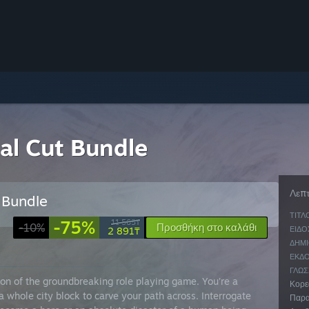
nal Cut Bundle
Λεπτ
 Bundle
ΤΊΤΛ
-75%
11 565₸
-10%
Προσθήκη στο καλάθι
2 891₸
ΕΊΔΟ
ΔΗΜΙ
ΕΚΔΌ
ΓΛΏΣ
ion of the groundbreaking role playing game. You’re a
Κορεα
a whole city block to carve your path across. Interrogate
Παρα