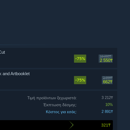
Cut
10 200₸
-75%
2 550₸
 and Artbooklet
2 650₸
-75%
662₸
Τιμή προϊόντων ξεχωριστά:
3 212₸
Έκπτωση δέσμης:
10%
Κόστος για εσάς:
2 891₸
321₸