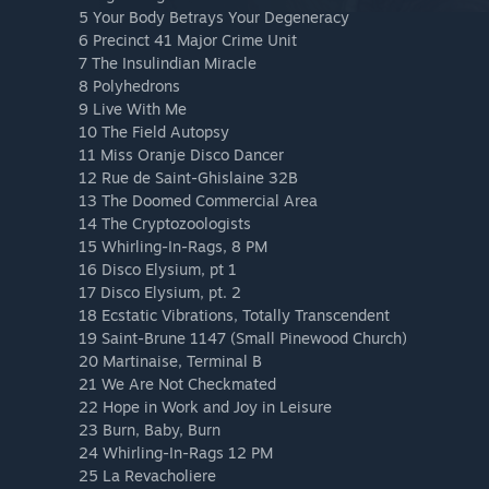
5 Your Body Betrays Your Degeneracy
6 Precinct 41 Major Crime Unit
7 The Insulindian Miracle
8 Polyhedrons
9 Live With Me
10 The Field Autopsy
11 Miss Oranje Disco Dancer
12 Rue de Saint-Ghislaine 32B
13 The Doomed Commercial Area
14 The Cryptozoologists
15 Whirling-In-Rags, 8 PM
16 Disco Elysium, pt 1
17 Disco Elysium, pt. 2
18 Ecstatic Vibrations, Totally Transcendent
19 Saint-Brune 1147 (Small Pinewood Church)
20 Martinaise, Terminal B
21 We Are Not Checkmated
22 Hope in Work and Joy in Leisure
23 Burn, Baby, Burn
24 Whirling-In-Rags 12 PM
25 La Revacholiere