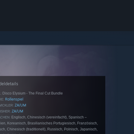
eldetails
Disco Elysium - The Final Cut Bundle
:
Rollenspiel
E:
ZA/UM
ICKLER:
ZA/UM
ISHER:
Englisch, Chinesisch (vereinfacht), Spanisch –
CHEN:
en, Koreanisch, Brasilianisches Portugiesisch, Französisch,
ch, Chinesisch (traditionell), Russisch, Polnisch, Japanisch,