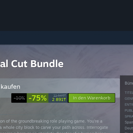
nal Cut Bundle
Bünd
 kaufen
TITEL
-75%
11 565₸
-10%
In den Warenkorb
2 891₸
GENR
ENTW
PUBL
SPRA
ion of the groundbreaking role playing game. You’re a
Spani
a whole city block to carve your path across. Interrogate
Deuts