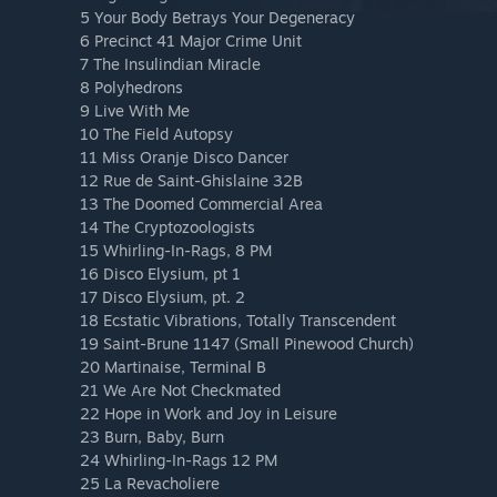
5 Your Body Betrays Your Degeneracy
6 Precinct 41 Major Crime Unit
7 The Insulindian Miracle
8 Polyhedrons
9 Live With Me
10 The Field Autopsy
11 Miss Oranje Disco Dancer
12 Rue de Saint-Ghislaine 32B
13 The Doomed Commercial Area
14 The Cryptozoologists
15 Whirling-In-Rags, 8 PM
16 Disco Elysium, pt 1
17 Disco Elysium, pt. 2
18 Ecstatic Vibrations, Totally Transcendent
19 Saint-Brune 1147 (Small Pinewood Church)
20 Martinaise, Terminal B
21 We Are Not Checkmated
22 Hope in Work and Joy in Leisure
23 Burn, Baby, Burn
24 Whirling-In-Rags 12 PM
25 La Revacholiere