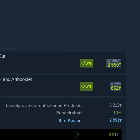
Cut
10 200₸
-75%
2 550₸
 and Artbooklet
2 650₸
-75%
662₸
Einzelpreise der enthaltenen Produkte:
3 212₸
Bündelrabatt:
10%
Ihre Kosten:
2 891₸
321₸