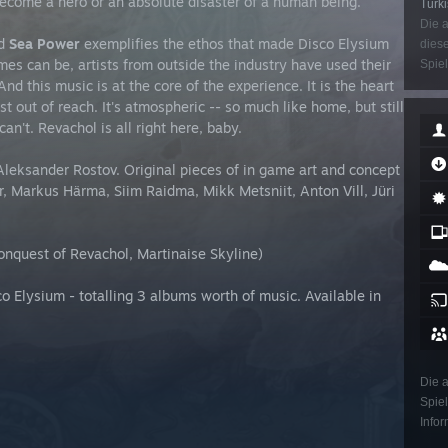
Become a hero or an absolute disaster of a human being.
Türki
Die a
nd
Sea Power
exemplifies the ethos that made Disco Elysium
diese
es can be, artists from outside the industry have used their
Spiel
nd this music is at the core of the experience. It is the heart
st out of reach. It's atmospheric -- so much like home, but still
an't. Revachol is all right here, baby.
leksander Rostov. Original pieces of in game art and concept
 Markus Härma, Siim Raidma, Mikk Metsniit, Anton Vill, Jüri
onquest of Revachol, Martinaise Skyline)
 Elysium - totalling 3 albums worth of music. Available in
Die a
Spiel
Infor