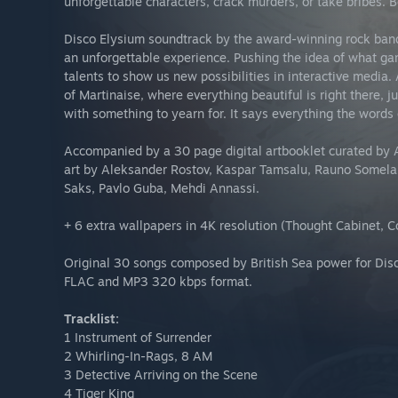
unforgettable characters, crack murders, or take bribes. 
Disco Elysium soundtrack by the award-winning rock ba
an unforgettable experience. Pushing the idea of what gam
talents to show us new possibilities in interactive media. A
of Martinaise, where everything beautiful is right there, ju
with something to yearn for. It says everything the words c
Accompanied by a 30 page digital artbooklet curated by A
art by Aleksander Rostov, Kaspar Tamsalu, Rauno Somelar,
Saks, Pavlo Guba, Mehdi Annassi.
+ 6 extra wallpapers in 4K resolution (Thought Cabinet, C
Original 30 songs composed by British Sea power for Disco
FLAC and MP3 320 kbps format.
Tracklist:
1 Instrument of Surrender
2 Whirling-In-Rags, 8 AM
3 Detective Arriving on the Scene
4 Tiger King