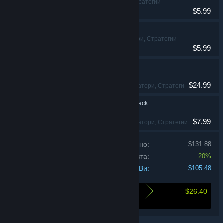
Симулатори, Стратегии
$5.99
Godhood - Art Book
Симулатори, Стратегии
$5.99
Reus 2
$24.99
Независими, Симулатори, Стратегии
Reus 2 - Supporter Pack
$7.99
Независими, Симулатори, Стратегии
Цена на продуктите поотделно:
$131.88
Отстъпка за комплекта:
20%
Цената Ви:
$105.48
$26.40
Ето какво спестявате при закупуването на
този комплект