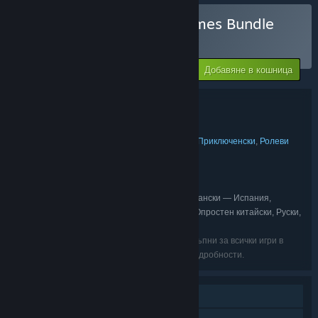
Закупуване на Abbey Games Bundle
КОМПЛЕКТ
(?)
-20%
Цената Ви:
Добавяне в кошница
$105.48
Подробности за комплекта
Abbey Games Bundle
ЗАГЛАВИЕ:
Независими
Симулатори
Стратегии
Приключенски
Ролеви
,
,
,
,
ЖАНР:
Abbey Games
РАЗРАБОТЧИК:
Abbey Games
Firesquid
,
ИЗДАТЕЛ:
Abbey Games
Firesquid
Reus
,
,
ПОРЕДИЦА:
Английски, Френски, Италиански, Испански — Испания,
ЕЗИЦИ:
Холандски, Бразилски португалски, Немски, Опростен китайски, Руски,
Украински, Полски
Възможно е изброените езици да не са достъпни за всички игри в
пакета. Прегледайте ги поотделно за още подробности.
Самостоятелна игра