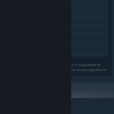
Сваляемо съдържание
Steam постижения
Steam карти за размяна
Steam облак
Статистики
Steam класации
Семейно споделяне
Възможно е изброените характеристики да не са поддържани за
всички игри в пакета. Прегледайте ги поотделно за още подробности.
© Valve Corporation. Всички права запазени. Всички
търговски марки принадлежат на съответните им
собственици в САЩ и други страни.
Декларация за