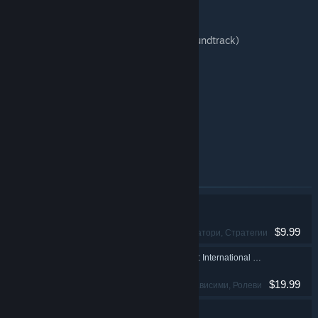
Deluxe Content
Reus 2 - Supporter's Pack (includes Soundtrack)
Godhood - Soundtrack
Godhood - Art Book
Renowned Explorers - Soundtrack
Renowned Explorers - Art Book
Reus - Soundtrack
Артикули, включени в този комплект
Reus
$9.99
Независими, Симулатори, Стратегии
Renowned Explorers: International Society
$19.99
Приключенски, Независими, Ролеви, Стратегии
Godhood