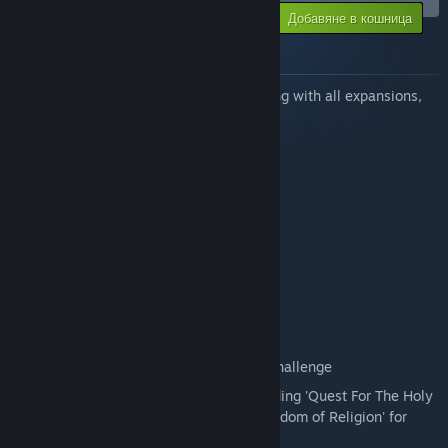
-20%
Цената Ви:
Добавяне в кошница
$105.48
Относно този комплект
All four Abbey Games in one Bundle, along with all expansions,
updates and deluxe content.
Base Games
Reus 2
Godhood
Renowned Explorers
Reus
Expansions
Renowned Explorers - More To Explore
Renowned Explorers - The Emperor's Challenge
All free expansions and updates, including 'Quest For The Holy
Grail' for Renowned Explorers and 'Freedom of Religion' for
Godhood.