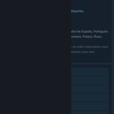
Wreckfest 1 Complete Edition
TÍTULO:
Acción
Indie
Carreras
Simuladores
Deportes
,
,
,
,
GÉNERO:
Bugbear
DESARROLLADOR:
THQ Nordic
EDITOR:
Wreckfest
THQ Nordic
,
FRANQUICIA:
Inglés, Francés, Italiano, Alemán, Español de España, Portugués
IDIOMAS:
de Brasil, Chino simplificado, Finés, Japonés, Coreano, Polaco, Ruso,
Húngaro
Puede que algunos de los idiomas enumerados no estén disponibles para
todos los juegos del lote. Mira los juegos por separado para más
información.
Un jugador
JcJ en línea
Contenido descargable
Logros de Steam
Steam Workshop