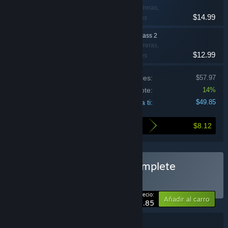
Acción, Indie, Carreras,
$14.99
Simuladores, Deportes
Wreckfest - Season Pass 2
Acción, Indie, Carreras,
$12.99
Simuladores, Deportes
Precio de los productos individuales:
$57.97
Descuento del lote:
14%
Precio para ti:
$49.85
$8.12
Esto es lo que ahorras al comprar este lote
Comprar «Wreckfest 1 Complete
Edition»
LOTE
(?)
-14%
Tu precio:
Añadir al carro
$49.85
Información sobre el lote