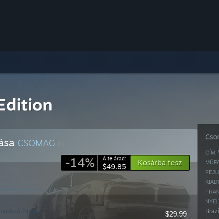
Edition
Cso
lása
CSOMAG
(?)
CÍM:
-14%
A te árad:
Kosárba tesz
MŰFA
$49.85
FEJL
KIAD
FRAN
NYEL
muláció, Sport
Brazí
$29.99