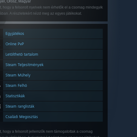
yel, Orosz, Magyar
, hogy a felsorolt nyelvek nem érhetők el a csomag mindegyik
ában. A részletekért nézd meg az egyes játékokat.
Egyjátékos
Online PvP
Letölthető tartalom
Steam Teljesítmények
Steam Műhely
Steam Felhő
Statisztikák
Steam ranglisták
Családi Megosztás
t, hogy a felsorolt jellemzők nem támogatottak a csomag