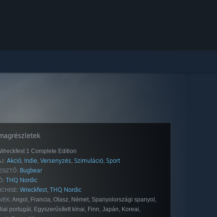
magrészletek
Wreckfest 1 Complete Edition
Akció
Indie
Versenyzés
Szimuláció
Sport
,
,
,
,
J:
Bugbear
ESZTŐ:
THQ Nordic
Ó:
Wreckfest
THQ Nordic
,
CHISE:
Angol, Francia, Olasz, Német, Spanyolországi spanyol,
VEK:
liai portugál, Egyszerűsített kínai, Finn, Japán, Koreai,