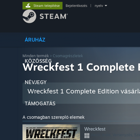
Steam telepítése
Bejelentkezés
|
nyelv
ÁRUHÁZ
Minden termék
> Csomagrészletek
KÖZÖSSÉG
Wreckfest 1 Complete 
NÉVJEGY
Wreckfest 1 Complete Edition vásár
TÁMOGATÁS
A csomagban szereplő elemek
Wreckfest
Akció, Indie, Versenyzés, Szi