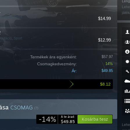
Leng
Lehet
1
játék
muláció, Sport
$14.99
2
muláció, Sport
$12.99
Termékek ára egyenként:
$57.97
Csomagkedvezmény:
14%
Ár:
$49.85
$8.12
lása
CSOMAG
(?)
-14%
A te árad:
Kosárba tesz
$49.85
Lehe