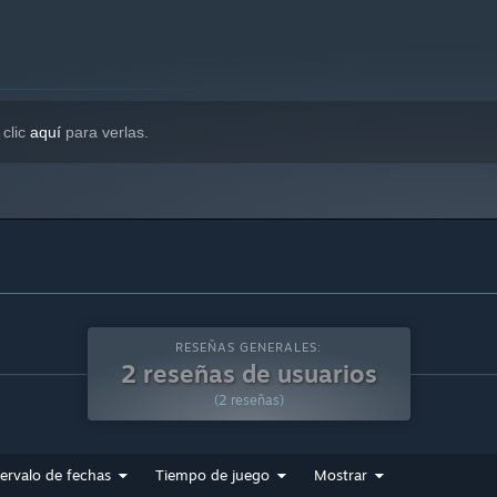
 clic
aquí
para verlas.
RESEÑAS GENERALES:
2 reseñas de usuarios
(2 reseñas)
tervalo de fechas
Tiempo de juego
Mostrar