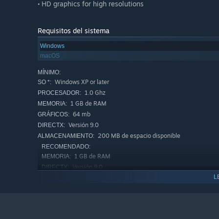
• HD graphics for high resolutions
Requisitos del sistema
Windows
macOS
MÍNIMO:
Windows XP or later
SO *:
1.0 Ghz
PROCESADOR:
1 GB de RAM
MEMORIA:
64 mb
GRÁFICOS:
Versión 9.0
DIRECTX:
200 MB de espacio disponible
ALMACENAMIENTO:
RECOMENDADO:
1 GB de RAM
MEMORIA:
Versión 9.0
DIRECTX:
L
200 MB de espacio disponible
ALMACENAMIENTO:
A partir del 1 de enero de 2024, el cliente de Steam solo será c
*