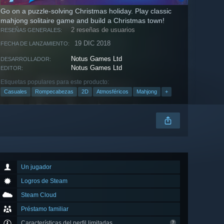
Go on a puzzle-solving Christmas holiday. Play classic
mahjong solitaire game and build a Christmas town!
2 reseñas de usuarios
RESEÑAS GENERALES:
19 DIC 2018
FECHA DE LANZAMIENTO:
Notus Games Ltd
DESARROLLADOR:
Notus Games Ltd
EDITOR:
Etiquetas populares para este producto:
Casuales
Rompecabezas
2D
Atmosféricos
Mahjong
+
Un jugador
Logros de Steam
Steam Cloud
Préstamo familiar
Características del perfil limitadas