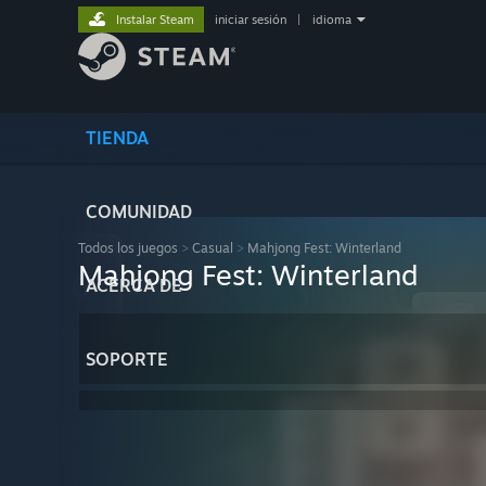
Instalar Steam
iniciar sesión
|
idioma
TIENDA
COMUNIDAD
Todos los juegos
>
Casual
>
Mahjong Fest: Winterland
Mahjong Fest: Winterland
ACERCA DE
SOPORTE