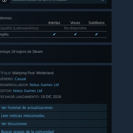
Idiomas
:
Interfaz
Voces
Subtítulos
Español (Latinoamérica)
No disponible
Inglés
✔
✔
✔
Incluye 18 logros de Steam
Ver
los 18
Mahjong Fest: Winterland
TÍTULO:
Casual
GÉNERO:
Notus Games Ltd
DESARROLLADOR:
Notus Games Ltd
EDITOR:
19 DIC 2018
FECHA DE LANZAMIENTO:
Ver historial de actualizaciones
Leer noticias relacionadas
Ver discusiones
Buscar grupos de la comunidad