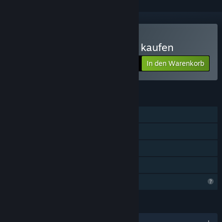
Mahjong Fest: Winterland kaufen
In den Warenkorb
$9.99
FUNKTIONEN
Einzelspieler
Steam-Errungenschaften
Steam Cloud
Familienbibliothek
Profilfunktionen eingeschränkt
SPRACHEN