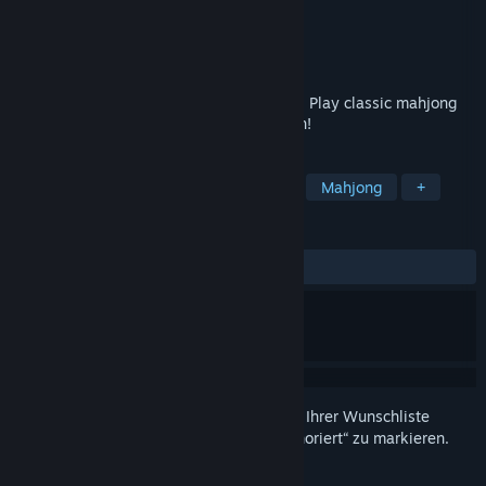
Entwickler
Notus Games Ltd
Publisher
Notus Games Ltd
Veröffentlichung
19. Dez. 2018
Go on a puzzle-solving Christmas holiday. Play classic mahjong
solitaire game and build a Christmas town!
TAGS
Gelegenheitsspiel
Rätsel
2D
Mahjong
+
REZENSIONEN
KEIN ZEITLIMIT:
2 Nutzerrezensionen
()
Melden Sie sich an
, um dieses Produkt zu Ihrer Wunschliste
hinzuzufügen, zu abonnieren oder als „Ignoriert“ zu markieren.