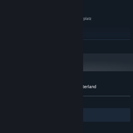
64 mb
GRAFIK:
Version 9.0
DIRECTX:
200 MB verfügbarer Speicherplatz
SPEICHERPLATZ:
EMPFOHLEN:
1 GB RAM
ARBEITSSPEICHER:
Version 9.0
DIRECTX:
WEITERLESEN
200 MB verfügbarer Speicherplatz
SPEICHERPLATZ:
Ab dem 1. Januar 2024 unterstützt der Steam-Client nur noch Windows 10
*
und neuere Versionen.
Nutzerrezensionen für Mahjong Fest: Winterland
Über Nutzerrezensionen
Ihre Einstellungen
KEIN ZEITLIMIT:
2 Nutzerrezensionen
()
Filter
Ihre Sprachen