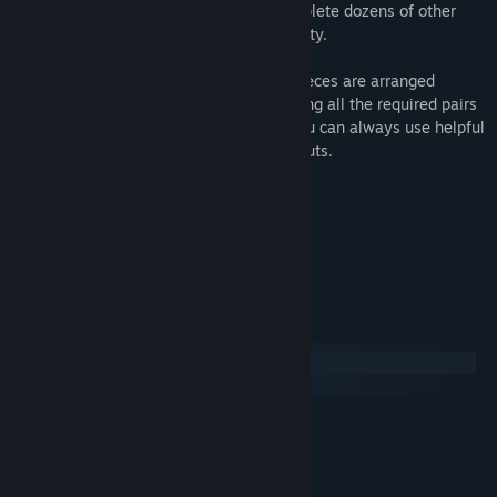
ornament factory, ski workshop and complete dozens of other
quests to organize a fantastic holiday party.
Objectives vary from level to level and pieces are arranged
differently every time you replay it. Finding all the required pairs
without being blocked is not easy, but you can always use helpful
powerups to solve even the trickiest layouts.
• complete dozens of quests
• try 3 level modes
• decorate a beautiful location
• HD graphics for high resolutions
Systemanforderungen
Windows
macOS
MINDESTANFORDERUNGEN:
Windows XP or later
BETRIEBSSYSTEM *:
1.0 Ghz
PROZESSOR:
1 GB RAM
ARBEITSSPEICHER: