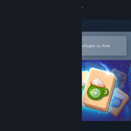
Anmelden
Shop
Community
In der Steam-Mobile-App öffnen
Zum einfachen Kauf oder zum Hinzufügen zu Ihrer
Wunschliste.
Info
Support
Sprache ändern
Steam-Mobile-App herunterladen
Desktopversion anzeigen
Mahjong Fest: Winterland