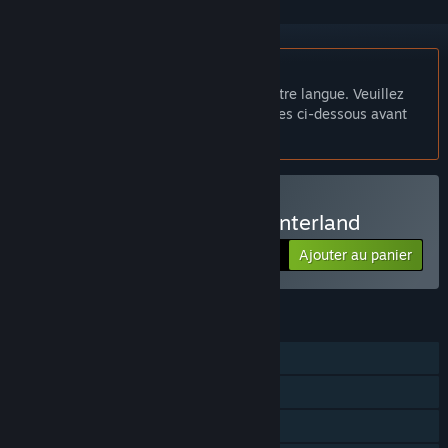
Français non disponible
Ce produit n'est pas disponible dans votre langue. Veuillez
consulter la liste des langues disponibles ci-dessous avant
de l'acheter.
Acheter Mahjong Fest: Winterland
Ajouter au panier
$9.99
FONCTIONNALITÉS
Solo
Succès Steam
Steam Cloud