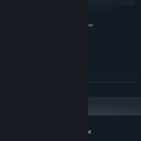
Windows
macOS
MINIMALE :
Windows XP or later
SYSTÈME D'EXPLOITATION *:
1.0 Ghz
PROCESSEUR :
1 GB de mémoire
MÉMOIRE VIVE :
64 mb
GRAPHIQUES :
Version 9.0
DIRECTX :
200 MB d'espace disque
ESPACE DISQUE :
disponible
RECOMMANDÉE :
1 GB de mémoire
MÉMOIRE VIVE :
Version 9.0
DIRECTX :
EN SAVOIR PLUS
200 MB d'espace disque
ESPACE DISQUE :
disponible
À compter du 1ᵉʳ janvier 2024, le client Steam sera compatible uniquement
*
avec Windows 10 et ses versions plus récentes.
Évaluations pour Mahjong Fest: Winterland
À propos des évaluations
Vos préférences