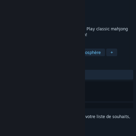
Développement
Notus Games Ltd
Édition
Notus Games Ltd
Sorti le
19 déc. 2018
Go on a puzzle-solving Christmas holiday. Play classic mahjong
solitaire game and build a Christmas town!
TAGS
Casual
Casse-tête
2D
Atmosphère
+
ÉVALUATIONS
DEPUIS LE DÉBUT :
2 évaluations
()
Connectez-vous
pour ajouter cet article à votre liste de souhaits,
le suivre ou l'ignorer