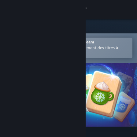
Se connecter
Magasin
Communauté
Ouvrir dans l'application mobile Steam
Permet d'acheter ou d'ajouter facilement des titres à
votre liste de souhaits.
À propos
Support
Changer la langue
Télécharger l'application mobile Steam
Voir version ordi. du site
Mahjong Fest: Winterland