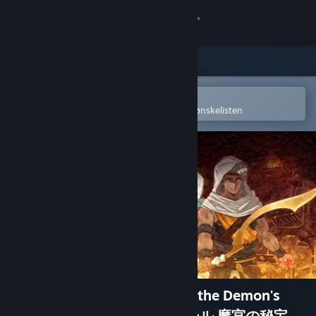
Logg inn
Butikk
Samfunn
Åpne i Steams mobilapp
for å enkelt kjøpe eller legge til på ønskelisten
Om
Kundestøtte
Bytt språk
Skaff deg Steam-appen på mobil
Vis skrivebordsversjon
Ankh Guardian - Treasure of the Demon's
Temple/ゴッド・オブ・ウォール 魔宮の秘宝