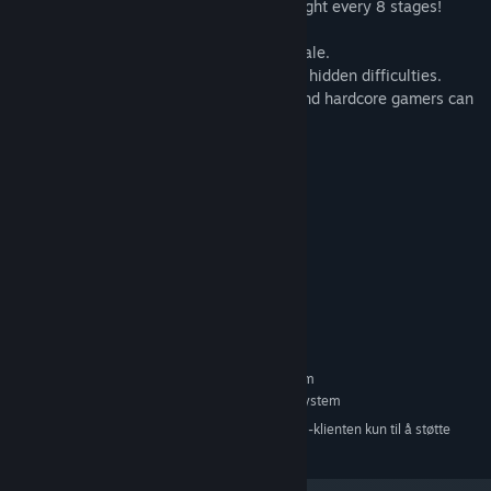
There is a unique and fearsome boss to fight every 8 stages!
Choose whether your hero is male or female.
There are two basic difficulties plus more hidden difficulties.
This is a game that both casual gamers and hardcore gamers can
enjoy!
Systemkrav
MINIMUM:
Krever en 64-biters prosessor og operativsystem
Windows® 7 64bit
OS *:
2.00 GHz Dual Core
PROSESSOR:
2 GB RAM
MINNE:
500 MB tilgjengelig plass
LAGRING:
ANBEFALT:
Krever en 64-biters prosessor og operativsystem
Requires 64-bit processor and operating system
OS:
Fra og med den 1. januar 2024 kommer Steam-klienten kun til å støtte
*
Windows 10 og nyere versjoner.