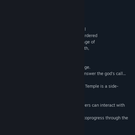
Vis diskusjoner
LES MER
Finn samfunnsgrupper
Om spillet
Our story begins long ago, when Gods still
Tittel:
Ankh Guardian - Treasure of the Demon's Temple/ゴッ
ruled all. The beloved god Farasis was murdered
ド・オブ・ウォール 魔宮の秘宝
by the feared god Zemet, ushering in an age of
Sjanger:
Action
,
Eventyr
,
Indie
Utgivelsesdato:
18. juli 2019
darkness. Mustering the last of his strength,
Farasis forged a magical sword.
One day, a youth received a divine message.
They set out to the Temple of Farasis to answer the god's call...
Ankh Guardian - Treasure of the Demon's Temple is a side-
scrolling action game.
The unique point of this game is how players can interact with
their environment:
destroy or repair damaged walls in order toprogress through the
levels.