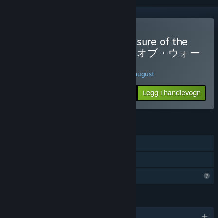
Kjøp Ankh Guardian - Treasure of the
Demon's Temple/ゴッド・オブ・ウォー
ル 魔宮の秘宝
SPESIALKAMPANJE! Tilbudet utløper 16. august
$7.99
-80%
Legg i handlevogn
$1.59
FUNKSJONER
Enkeltspiller
Familiedeling
Begrensede profilfunksjoner
SPRÅK
Engelsk og 1 andre