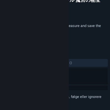
Utvikler
TOM CREATE CO.,LTD.
Utgiver
TOM CREATE CO.,LTD.
Utgitt
18. juli 2019
Destory and fix walls, collect the hiddentreasure and save the
beloved god!
MERKELAPPER
Action
Indie
Eventyr
+
ANMELDELSER
GJENNOM TIDENE:
2 brukeranmeldelser
()
Logg inn
for å legge til på ønskelisten, følge eller ignorere