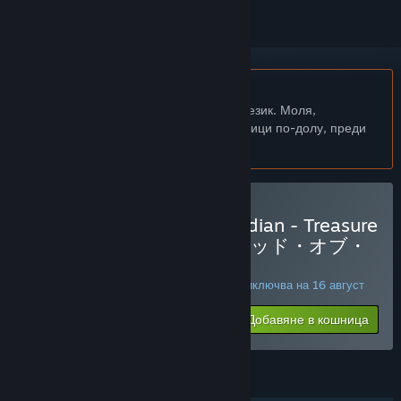
Български език не се поддържа
Този продукт не поддържа родния Ви език. Моля,
прегледайте списъка с поддържани езици по-долу, преди
да го купите
Закупуване на Ankh Guardian - Treasure
of the Demon's Temple/ゴッド・オブ・
ウォール 魔宮の秘宝
СПЕЦИАЛНА ПРОМОЦИЯ! Офертата приключва на 16 август
$7.99
-80%
Добавяне в кошница
$1.59
ХАРАКТЕРИСТИКИ