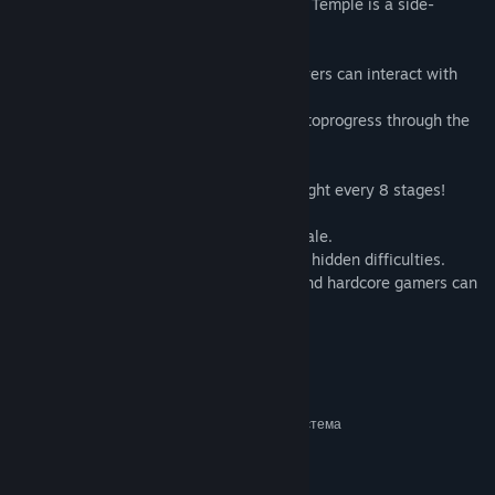
Ankh Guardian - Treasure of the Demon's Temple is a side-
scrolling action game.
The unique point of this game is how players can interact with
their environment:
destroy or repair damaged walls in order toprogress through the
levels.
There is a unique and fearsome boss to fight every 8 stages!
Choose whether your hero is male or female.
There are two basic difficulties plus more hidden difficulties.
This is a game that both casual gamers and hardcore gamers can
enjoy!
Системни изисквания
МИНИМАЛНИ:
Изисква 64-битов процесор и операционна система
Windows® 7 64bit
ОС *:
2.00 GHz Dual Core
ПРОЦЕСОР:
2 GB памет