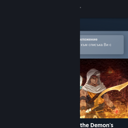
Вписване
Магазин
Общност
Отваряне в мобилното Steam приложение
За лесно закупуване или добавяне към списъка Ви с
желания
Относно
Поддръжка
Смяна на езика
Сдобийте се с мобилното Steam приложение
Преглед на сайта за настолни компютри
Ankh Guardian - Treasure of the Demon's