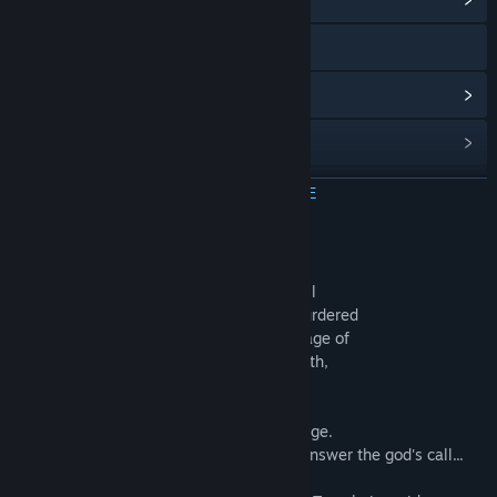
Официален уебсайт
Преглед на обновленията
Преглед на свързаните новини
Преглед на дискусиите
ПРОЧЕТЕТЕ ОЩЕ
Групи в общността
Относно тази игра
Our story begins long ago, when Gods still
Заглавие:
Ankh Guardian - Treasure of the Demon's Temple/ゴ
ruled all. The beloved god Farasis was murdered
ッド・オブ・ウォール 魔宮の秘宝
by the feared god Zemet, ushering in an age of
Жанр:
Екшъни
,
Приключенски
,
Независими
Дата на издаване:
18 юли 2019
darkness. Mustering the last of his strength,
Farasis forged a magical sword.
One day, a youth received a divine message.
They set out to the Temple of Farasis to answer the god's call...