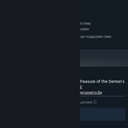
ПАМЕТ:
500 MB
ПРОСТРАНСТВО ЗА СЪХРАНЕНИЕ:
достъпно пространство
ПРЕПОРЪЧИТЕЛНИ:
Изисква 64-битов процесор и операционна система
Requires 64-bit processor and operating system
ОС:
Считано от 01 януари 2024 Steam клиентът ще поддържа само
*
Windows 10 и по-нови версии.
Рецензии от клиенти за Ankh Guardian - Treasure of the Demon's
Temple/ゴッド・オブ・ウォール 魔宮の秘宝
Относно потребителските рецензии
Предпочитанията Ви
ЗА ЦЕЛИЯ ПЕРИОД:
2 потребителски рецензии
()
Филтри
Езиците Ви