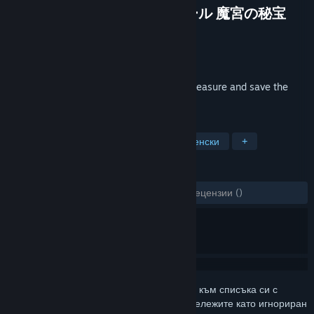
Temple/ゴッド・オブ・ウォール 魔宮の秘宝
Разработчик
TOM CREATE CO.,LTD.
Издател
TOM CREATE CO.,LTD.
Издадена на
18 юли 2019
Destory and fix walls, collect the hiddentreasure and save the
beloved god!
ТАГОВЕ
Екшъни
Независими
Приключенски
+
РЕЦЕНЗИИ
ЗА ЦЕЛИЯ ПЕРИОД:
2 потребителски рецензии
()
Впишете се
, за да добавите този артикул към списъка си с
желания, да го последвате или да го отбележите като игнориран