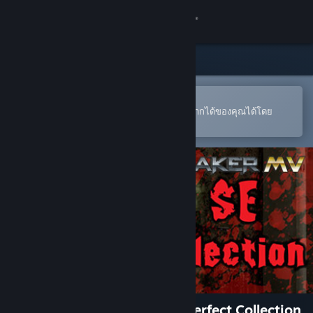
เข้าสู่ระบบ
ร้านค้า
ชุมชน
เปิดในแอป Steam แบบพกพา
หากต้องการสั่งซื้อหรือเพิ่มลงในสิ่งที่อยากได้ของคุณได้โดย
สะดวก
เกี่ยวกับ
ฝ่ายสนับสนุน
เปลี่ยนภาษา
รับแอป Steam แบบพกพา
ชมเว็บไซต์สำหรับเดสก์ท็อป
RPG Maker MV - Horror SE Perfect Collection