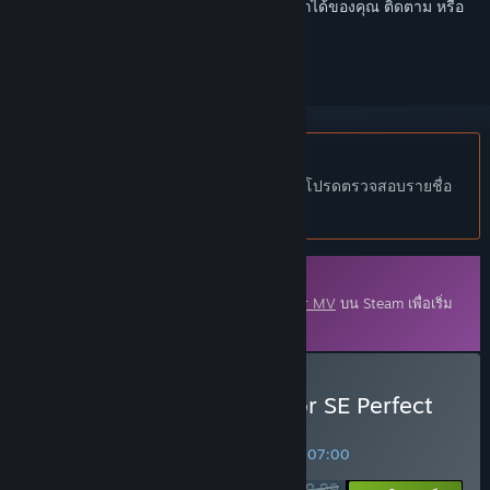
เข้าสู่ระบบ
เพื่อเพิ่มผลิตภัณฑ์นี้ลงในสิ่งที่อยากได้ของคุณ ติดตาม หรือ
ทำเครื่องหมายเป็นถูกละเว้น
ไม่รองรับภาษาไทย
ผลิตภัณฑ์นี้ไม่รองรับภาษาท้องถิ่นของคุณ โปรดตรวจสอบรายชื่อ
ภาษาที่รองรับก่อนทำการสั่งซื้อ
เนื้อหาดาวน์โหลด
เนื้อหานี้ต้องการแอปพลิเคชันหลัก
RPG Maker MV
บน Steam เพื่อเริ่ม
ใช้งาน
ซื้อ RPG Maker MV - Horror SE Perfect
Collection
ข้อเสนอตลอดสัปดาห์! ข้อเสนอจะจบลงใน
28:07:00
$29.99