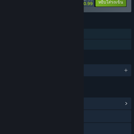
-30%
หยิบใส่รถเข็น
$20.99
คุณสมบัติ
เนื้อหาดาวน์โหลด
การ์ดสะสม Steam
ภาษา
รองรับ 2 ภาษา
ลิงก์และข้อมูล
ดูศูนย์กลางชุมชน
การเยี่ยมชมเว็บไซต์
X