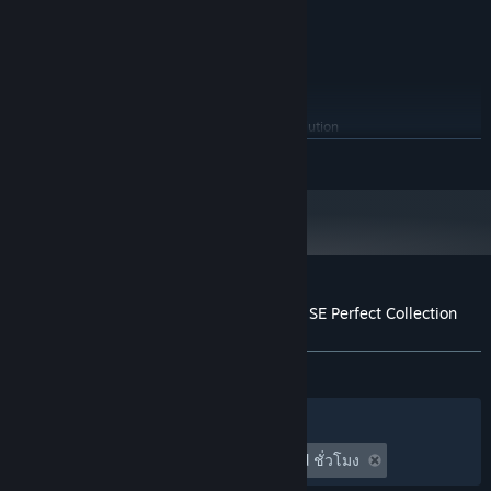
processor
37. HSPC_BGS_Spirit_Voice_Scream
แรม 256 MB
หน่วยความจำ:
38. HSPC_BGS_Strangle
DirectX 9/OpenGL 4.1 capable GPU
กราฟิกส์:
39. HSPC_BGS_Strangle_dry
พื้นที่ว่างที่พร้อมใช้งาน 250 MB
พื้นที่จัดเก็บข้อมูล:
40. HSPC_BGS_Tree_Chainsaw_cut
DirectSound-compatible sound card
การ์ดเสียง:
41. HSPC_BGS_Zombi_Groan
1024x768 or better video resolution
หมายเหตุเพิ่มเติม:
42. HSPC_BGS_Zombi_Voice
อ่านเพิ่มเติม
ตั้งแต่วันที่ 1 มกราคม 2024 เวลาแปซิฟิก เป็นต้นไป ไคลเอนต์ Steam จะรองรับ
*
เฉพาะ Windows 10 และเวอร์ชันที่ใหม่กว่าเท่านั้น
SE:
*Destruction & Weapons
▼Balloon breaks
บทวิจารณ์จากผู้ซื้อ RPG Maker MV - Horror SE Perfect Collection
・HSPC_SE_Balloon_burst1～3
เกี่ยวกับบทวิจารณ์จากผู้ใช้
การปรับแต่งของคุณ
▼Building collapse
ตลอดกาล:
1 บทวิจารณ์จากผู้ใช้
()
・HSPC_SE_Building_collapse1～2
・HSPC_SE_Ceiling_collapse1～7
ตัวกรอง
ภาษาของคุณ
・HSPC_SE_Floor_come_off
・HSPC_SE_Floor_tear
เวลาเล่น:
undefined ชั่วโมง ถึง undefined ชั่วโมง