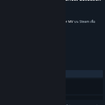
TK.Projects
ผู้พัฒนา
KOMODO
ผู้จัดจำหน่าย
วางจำหน่ายแล้ว
8 พ.ย. 2018
เนื้อหานี้ต้องการแอปพลิเคชันหลัก
RPG Maker MV
บน Steam เพื่อ
เริ่มใช้งาน
แท็ก
การออกแบบและการวาดภาพประกอบ
+
บทวิจารณ์
ตลอดกาล:
1 บทวิจารณ์จากผู้ใช้
()