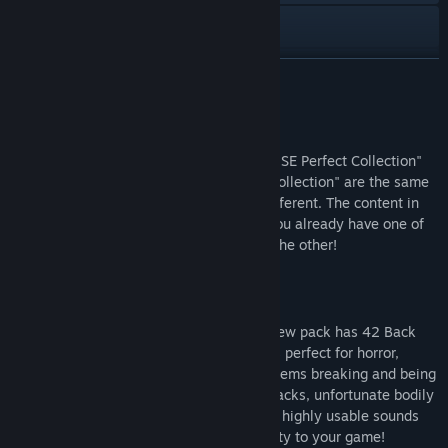
YouTube
Discord
อ่านเพิ่มเติม
Bilibili
Please read before you buy!
Weibo
Please note that "RPG Maker MZ - Horror SE Perfect Collection"
and "RPG Maker MV - Horror SE Perfect Collection" are the same
RedNote
pack, only the title "MV" and "MZ" are different. The content in
these packs are exactly the same, so if you already have one of
ดูประวัติการอัปเดต
these packs, you don't have to purchase the other!
อ่านข่าวที่เกี่ยวข้อง
เกี่ยวกับเนื้อหานี้
ค้นหากลุ่มชุมชน
Sinister, demented, and full of fear, this new pack has 42 Back
Ground Songs and over 377 Sound Effects perfect for horror,
zombies, or dark / noire themed games. Items breaking and being
ชื่อ:
RPG Maker MV - Horror SE Perfect Collection
destroyed, explosions, firearms, knife attacks, unfortunate bodily
แนว:
การออกแบบและภาพประกอบ
,
การจัดพิมพ์เว็บ
mishaps, many back ground common and highly usable sounds
วันวางจำหน่าย:
8 พ.ย. 2018
that will add that extra dimension of reality to your game!