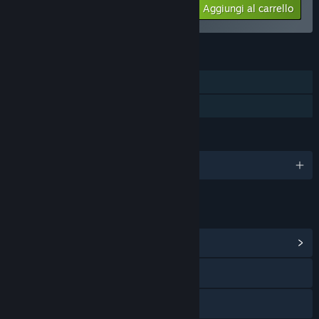
$29.99
-30%
Aggiungi al carrello
$20.99
FUNZIONALITÀ
Contenuti scaricabili
Carte collezionabili di Steam
LINGUE
2 lingue supportate
LINK E INFORMAZIONI
Vai all'hub della Comunità
Visita il sito web
X