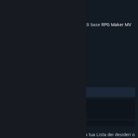
Sviluppatore
TK.Projects
Editore
KOMODO
Rilasciato
8 nov 2018
Questo contenuto richiede l'applicazione di base
RPG Maker MV
su Steam per funzionare.
ETICHETTE
Design e illustrazione
+
RECENSIONI
DI SEMPRE:
1 recensioni degli utenti
()
Accedi
per aggiungere questo articolo alla tua Lista dei desideri o