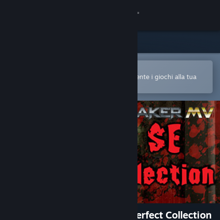
Accedi
Negozio
Comunità
Apri nell'app mobile di Steam
Per acquistare o aggiungere facilmente i giochi alla tua
Lista dei desideri
Informazioni
Assistenza
Cambia la lingua
Ottieni l'app mobile di Steam
Visualizza il sito web per desktop
RPG Maker MV - Horror SE Perfect Collection