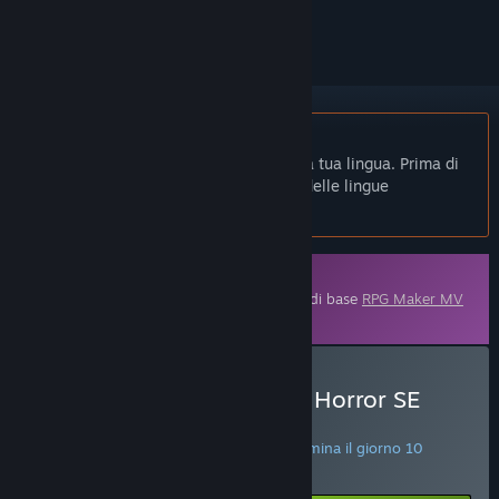
per ignorarlo.
Non disponibile in Italiano
Questo prodotto non è disponibile nella tua lingua. Prima di
effettuare l'acquisto, controlla la lista delle lingue
disponibili.
Contenuti scaricabili
Questo contenuto richiede l'applicazione di base
RPG Maker MV
su Steam per funzionare.
Acquista RPG Maker MV - Horror SE
Perfect Collection
AFFARE DELLA SETTIMANA! L'offerta termina il giorno 10
agosto.