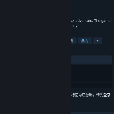
Anate Studio
开发者
Anate Studio
发行商
发行日期
2012 年 1 月 1 日
The Kite is a small dramatic point-and-click adventure. The game
highlights the problems of a struggling family.
标签
免费开玩
独立
冒险
指向点击
暴力
+
评测
发布至今：
特别好评
(839 篇中的 82%)
想要将此项目添加至您的愿望单、关注它或标记为已忽略，请先
登录