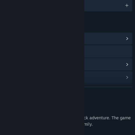
3 种已支持语言
链接与信息
浏览社区中心
访问网站
查看更新记录
阅读相关新闻
查看讨论
展开阅读
查找社区组
关于此游戏
The Kite is a small dramatic point-and-click adventure. The game
名称:
The Kite
highlights the problems of a struggling family.
类型:
冒险
,
免费开玩
,
独立
发行日期:
2012 年 1 月 1 日