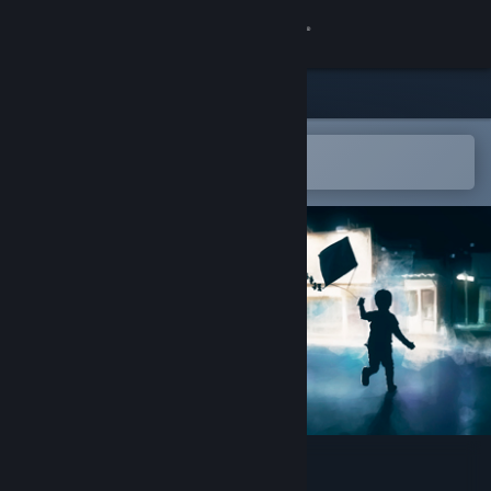
登录
商店
社区
在 Steam 手机应用中打开
以轻松购买或添加到愿望单
关于
客服
更改语言
获取 Steam 手机应用
查看桌面版网站
The Kite