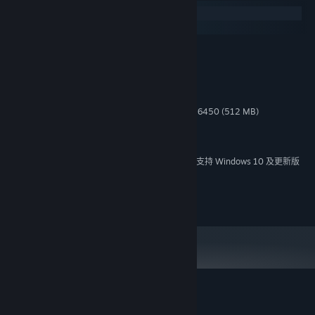
Windows
macOS
最低配置:
Windows XP and up
操作系统 *:
1 Ghz and up
处理器:
2 GB RAM
内存:
GeForce 9500 GT (512 MB) or Radeon HD 6450 (512 MB)
显卡:
9.0
DIRECTX 版本:
需要 560 MB 可用空间
存储空间:
2024 年 1 月 1 日（PT）起，Steam 客户端将仅支持 Windows 10 及更新版
*
本。
(c) Anate Studio
The Kite 的顾客评测