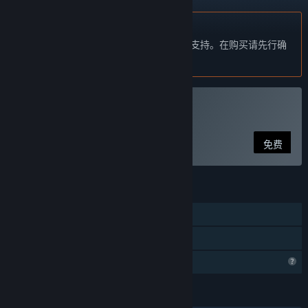
不支持简体中文
本产品尚未对您目前所在的地区语言提供支持。在购买请先行确
认目前所支持的语言。
玩 The Kite
免费
功能
单人
家庭共享
个人资料功能受限
语言