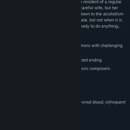
The main character of the game is Mary, a resident of a regular
town in 90th. She is a loving mother and careful wife, but her
husband, full of different problems, falls down to the alcoholism
and domestic abuse. Mary agrees to tolerate, but not when it is
about life and health of her child, she is ready to do anything...
Features
Explore atmospheric hand-painted locations with challenging
puzzles
Enjoy a dramatic story with an unexpected ending
Listen to an amazing soundtrack by сlassic composers.
成人内容描述
开发者对内容描述如下：
Contain violence, suggestive themes, minimal blood, infrequent
use of strong language.
系统需求