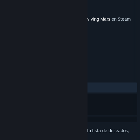
Desarrollador
Haemimont Games
Editor
Paradox Interactive
Lanzado el
15 NOV 2018
Este contenido requiere el juego base
Surviving Mars
en Steam
para poder jugar.
ETIQUETAS
Estrategia
Simuladores
+
RESEÑAS
SIEMPRE:
Muy positivas
(85 % de 54)
Inicia sesión
para agregar este artículo a tu lista de deseados,
seguirlo o marcarlo como ignorado.