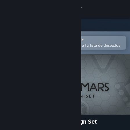
Iniciar sesión
Tienda
Comunidad
Abrir en la aplicación Steam Mobile
Para comprar o agregar fácilmente a tu lista de deseados
Acerca de
Soporte
Cambiar idioma
Obtener la aplicación de Steam Mobile
Ver versión clásica
Surviving Mars: Colony Design Set