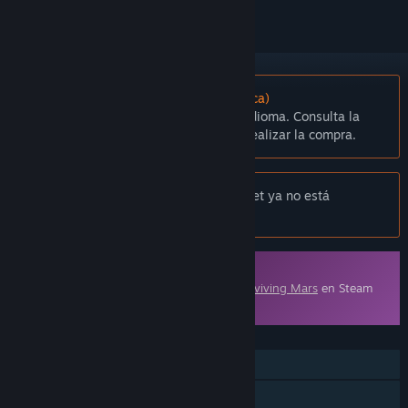
No disponible en Español (Latinoamérica)
Este artículo no está disponible en tu idioma. Consulta la
lista de idiomas disponibles antes de realizar la compra.
Aviso:
Surviving Mars: Colony Design Set ya no está
disponible en la tienda de Steam.
Contenido descargable
Este contenido requiere el juego base
Surviving Mars
en Steam
para poder jugar.
CARACTERÍSTICAS
Un jugador
Contenido descargable