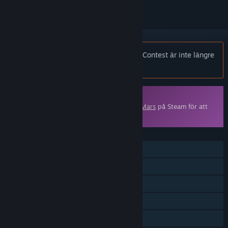
Notis:
Surviving Mars: Marsvision Song Contest är inte längre
tillgängligt i Steam-butiken.
Nedladdingsbart innehåll
Detta innehåll kräver basspelet
Surviving Mars
på Steam för att
kunna spelas.
FUNKTIONER
En spelare
Nedladdingsbart innehåll
Steam-prestationer
Steam-samlarkort
Steam Workshop