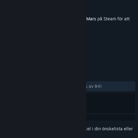
Utvecklare
Haemimont Games
Utgivare
Paradox Interactive
Lansering
15 nov, 2018
Detta innehåll kräver basspelet
Surviving Mars
på Steam för att
kunna spelas.
TAGGAR
Strategi
Simulering
+
RECENSIONER
GENOM TIDERNA:
Mycket positiva
(80 % av 84)
Registrera dig
för att lägga till denna artikel i din önskelista eller
ignorera den.