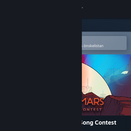
Logga in
Butik
Gemenskap
Öppna i Steams mobilapp
för att enkelt köpa eller lägga till på önskelistan
Om
Support
Byt språk
Skaffa Steams mobilapp
Se skrivbordswebbplats
Surviving Mars: Marsvision Song Contest