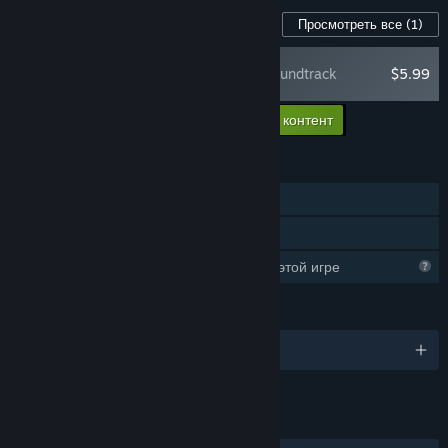
Контент для этой игры
Просмотреть все
(1)
Bad Pixels Soundtrack
$5.99
Добавить в корзину весь доп. контент
$5.99
ФУНКЦИИ
Для одного игрока
Семейный доступ
Steam собирает информацию об этой игре
ЯЗЫКИ
Поддерживаемых языков: 1
ССЫЛКИ И ИНФОРМАЦИЯ