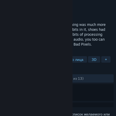
Разработчик
Dadako
Издатель
Dadako
Дата выпуска
31 июл. 2026 г.
Back in the days of the wild west, everything was much more
rudimentary and raw. Drinking water had bits in it, shoes had
holes in them, and computers only had 8-bits of processing
power. With limited colors, resolution and audio, you too can
relive those gritty days of old. It was Bad, Bad Pixels.
ПО МЕТКАМ
Бумерский шутер
Шутер от первого лица
3D
+
ОБЗОРЫ
ЗА ВСЁ ВРЕМЯ:
Положительные
(100% из 13)
Войдите
, чтобы добавить этот продукт в список желаемого или