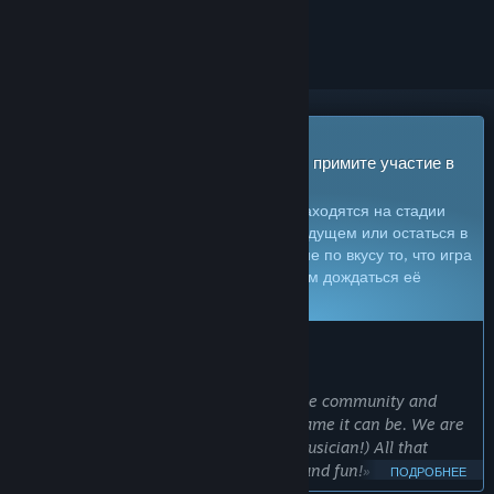
скрыть его
Игра в раннем доступе
Приобретите игру и начните играть — примите участие в
ее развитии
Примечание:
игры в раннем доступе находятся на стадии
разработки. Они могут измениться в будущем или остаться в
текущем состоянии, так что, если вам не по вкусу то, что игра
может предложить сейчас, рекомендуем дождаться её
дальнейшего развития.
Узнать больше
СООБЩЕНИЕ ОТ РАЗРАБОТЧИКОВ
Почему ранний доступ?
«We would like to get feedback from the community and
help evolve BAD PIXELS into the best game it can be. We are
a small team (just one developer & a musician!) All that
remains are more missions, weapons and fun!»
ПОДРОБНЕЕ