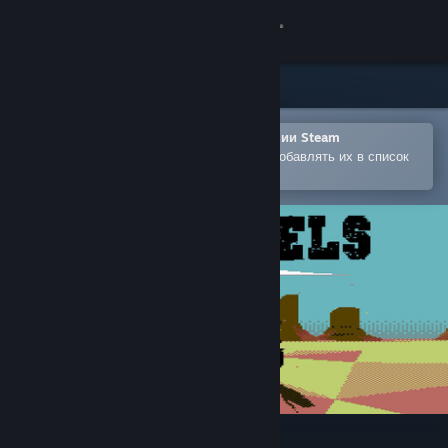
Войти
Магазин
Сообщество
Открыть в мобильном приложении Steam
Позволяет легко покупать игры и добавлять их в список
желаемого
Информация
Поддержка
Изменить язык
Скачать мобильное приложение Steam
Полная версия
Bad Pixels