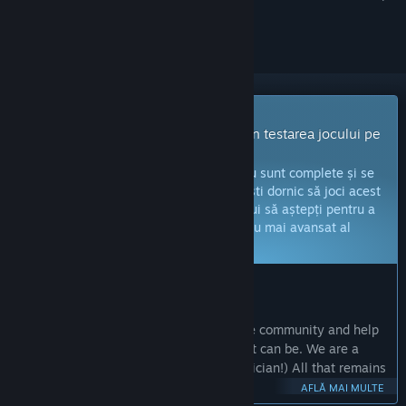
a-l urmări sau a-l marca drept ignorat.
Joc cu acces timpuriu
Primește imediat acces și implică-te în testarea jocului pe
măsură ce este dezvoltat.
Notă:
jocurile aflate în acces timpuriu nu sunt complete și se
pot schimba sau nu pe viitor. Dacă nu ești dornic să joci acest
titlu în stadiul său actual, atunci ar trebui să aștepți pentru a
vedea dacă jocul va ajunge într-un stadiu mai avansat al
dezvoltării.
Află mai multe
CE AU DE SPUS PRODUCĂTORII:
De ce acces timpuriu?
„We would like to get feedback from the community and help
evolve BAD PIXELS into the best game it can be. We are a
small team (just one developer & a musician!) All that remains
are more missions, weapons and fun!”
AFLĂ MAI MULTE