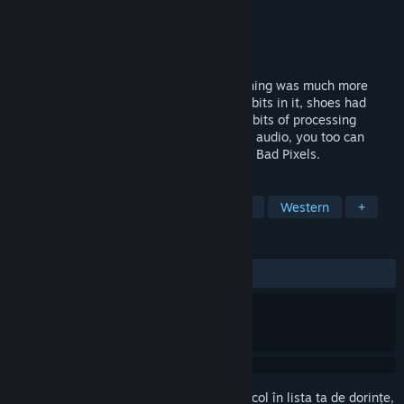
Dezvoltator
Dadako
Editor
Dadako
Lansare
31 iul. 2026
Back in the days of the wild west, everything was much more
rudimentary and raw. Drinking water had bits in it, shoes had
holes in them, and computers only had 8-bits of processing
power. With limited colors, resolution and audio, you too can
relive those gritty days of old. It was Bad, Bad Pixels.
ETICHETE
Shooter clasic
FPS
First-person
Western
+
RECENZII
DINTOTDEAUNA:
Pozitive
(100% din 12)
Conectează-te
pentru a adăuga acest articol în lista ta de dorințe,