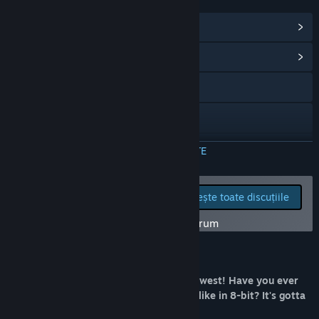
LINKURI ȘI INFORMAȚII
Vezi realizările Steam
(1)
Vezi centrul comunitar al jocului
Accesează site-ul oficial
Discord
Bluesky
CITEȘTE MAI MULTE
Facebook
Raportează problemele
Citește toate discuțiile
tehnice și spune-ți
Instagram
părerea despre acest joc pe forum
TikTok
Despre acest joc
X
8-Bit first person shooter set in the old west! Have you ever
wondered what a FPS game would look like in 8-bit? It's gotta
YouTube
look bad, right?