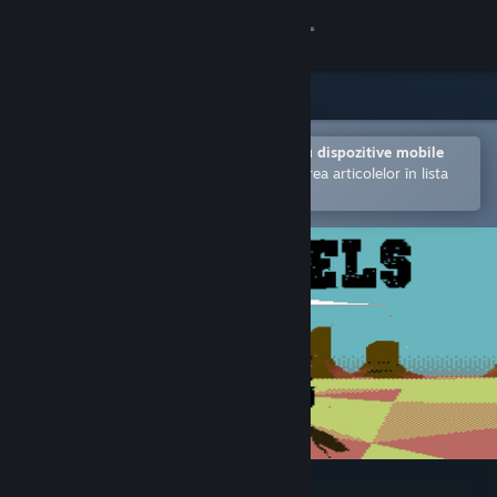
Conectează-te
Magazin
Comunitate
Deschide în aplicația Steam pentru dispozitive mobile
Facilitează achiziționarea și adăugarea articolelor în lista
de dorințe.
Despre
Asistență
Schimbă limba
Obține aplicația Steam pentru dispozitive mobile
Vezi site în versiunea pentru desktop
Bad Pixels