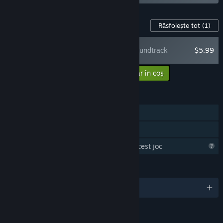
Conținut pentru jocul acesta
Răsfoiește tot
(1)
Bad Pixels Soundtrack
$5.99
Adaugă conținutul suplimentar în coș
$5.99
CARACTERISTICI
Un jucător
Partajare cu familia
Steam strânge informații despre acest joc
LIMBI
Limbi disponibile: 1