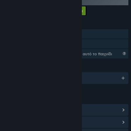
to give feedback and help us make a better game.»
Προσθήκη των DLC στο καλάθι
$5.99
ΧΑΡΑΚΤΗΡΙΣΤΙΚΆ
Ένας παίκτης
Κοινή Χρήση
Το Steam συλλέγει πληροφορίες για αυτό το παιχνίδι
ΓΛΏΣΣΕΣ
Αγγλικά
ΣΎΝΔΕΣΜΟΙ ΚΑΙ ΠΛΗΡΟΦΟΡΊΕΣ
Προβολή Επιτευγμάτων Steam
(1)
Προβολή κέντρου Κοινότητας