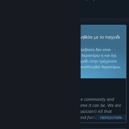
Παιχνίδι Πρόωρης Πρόσβασης
Αποκτήστε άμεση πρόσβαση και ασχοληθείτε με το παιχνίδι
καθώς εξελίσσεται.
Σημείωση:
Τα παιχνίδια στην Πρόωρη Πρόσβαση δεν είναι
ολοκληρωμένα και ενδέχεται να αλλάξουν περαιτέρω ή και όχι.
Εάν δεν επιθυμείτε να παίξετε αυτό το παιχνίδι στην τρέχουσα
μορφή του, περιμένετε για να δείτε αν θα αναπτυχθεί περαιτέρω.
Μάθετε περισσότερα
ΤΙ ΕΧΟΥΝ ΝΑ ΠΟΥΝ ΟΙ ΔΗΜΙΟΥΡΓΟΙ:
Γιατί Πρόωρη πρόσβαση;
«We would like to get feedback from the community and
help evolve BAD PIXELS into the best game it can be. We are
a small team (just one developer & a musician!) All that
remains are more missions, weapons and fun!»
ΠΕΡΙΣΣΌΤΕΡΑ
Για περίπου πόσο καιρό θα είναι αυτό το παιχνίδι σε Πρόωρη