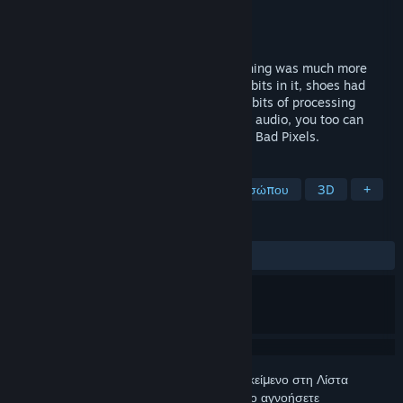
Δημιουργός
Dadako
Εκδότης
Dadako
Κυκλοφορία
31 Ιουλ 2026
Back in the days of the wild west, everything was much more
rudimentary and raw. Drinking water had bits in it, shoes had
holes in them, and computers only had 8-bits of processing
power. With limited colors, resolution and audio, you too can
relive those gritty days of old. It was Bad, Bad Pixels.
ΕΤΙΚΈΤΕΣ
Κλασικό βολών
Βολών πρώτου προσώπου
3D
+
ΚΡΙΤΙΚΈΣ
ΌΛΕΣ:
Θετικές
(100% από 12)
Συνδεθείτε
για να προσθέσετε αυτό το αντικείμενο στη Λίστα
Επιθυμιών σας, να το ακολουθήσετε ή να το αγνοήσετε