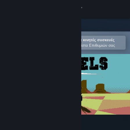
Σύνδεση
Κατάστημα
Κοινότητα
Άνοιγμα στην εφαρμογή Steam για κινητές συσκευές
Για εύκολη αγορά ή προσθήκη στη Λίστα Επιθυμιών σας
Σχετικά
Υποστήριξη
Αλλαγή γλώσσας
Αποκτήστε την εφαρμογή Steam για κινητές συσκευές
Προβολή ιστοσελίδας για υπολογιστές
Bad Pixels