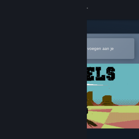
Inloggen
Winkel
Community
In de mobiele Steam-app openen
Om gemakkelijk te kopen of toe te voegen aan je
verlanglijst
Over
Ondersteuning
Taal wijzigen
Download de mobiele Steam-app
Desktopwebsite weergeven
Bad Pixels