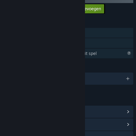
to give feedback and help us make a better game.'
Alle DLC aan winkelwagen toevoegen
$5.99
FUNCTIES
Singleplayer
Gezinsbibliotheek
Steam verzamelt informatie over dit spel
TALEN
Engels
LINKS EN INFORMATIE
Steam-prestaties weergeven
(1)
Communityhub weergeven