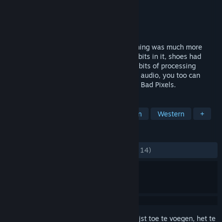
Ontwikkelaar
Dadako
Uitgever
Dadako
Uitgebracht
31 jul 2026
Back in the days of the wild west, everything was much more
rudimentary and raw. Drinking water had bits in it, shoes had
holes in them, and computers only had 8-bits of processing
power. With limited colors, resolution and audio, you too can
relive those gritty days of old. It was Bad, Bad Pixels.
TAGS
Boomer Shooter
FPS
Firstperson
Western
+
RECENSIES
ZONDER TIJDLIMIET:
Positief
(100% van 14)
Meld je aan
om dit artikel aan je verlanglijst toe te voegen, het te