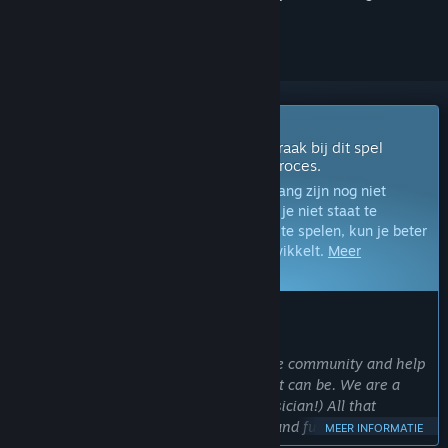
volgen of te negeren
Vroegtijdige toegang
Krijg direct toegang om te spelen en raak bij dit spel
betrokken tijdens het ontwikkelingsproces.
Opmerking:
Spellen in vroegtijdige toegang zijn nog niet
voltooid en kunnen nog veranderen. Als je niet staat te
springen om dit spel in de huidige staat te spelen, kun je beter
afwachten hoe het spel zich verder ontwikkelt.
Meer
informatie
WAT DE ONTWIKKELAARS ZEGGEN:
Waarom vroegtijdige toegang?
'We would like to get feedback from the community and help
evolve BAD PIXELS into the best game it can be. We are a
small team (just one developer & a musician!) All that
remains are more missions, weapons and fun!'
MEER INFORMATIE