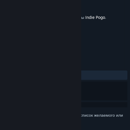
Разработчик
Lowe Bros. Studios LLC
Дата выпуска
24 сен. 2018 г.
Для запуска требуется Steam-версия игры
Indie Pogo
.
ПО МЕТКАМ
Экшен
Инди
+
ОБЗОРЫ
Нет обзоров
Войдите
, чтобы добавить этот продукт в список желаемого или
скрыть его