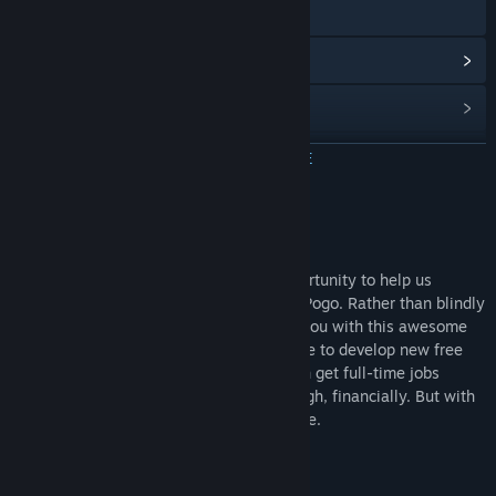
Посетить сайт
Просмотреть историю обновлений
Показать связанные новости
Найти группы сообщества
ЧИТАТЬ ДАЛЬШЕ
Название:
Indie Pogo: Sunfire Stardrop Skin
Информация о дополнении
Жанр:
Экшены
,
Инди
Дата выхода:
24 сен. 2018 г.
This skin is meant to give people an opportunity to help us
maintain full-time development on Indie Pogo. Rather than blindly
donate to the cause, we'd rather reward you with this awesome
skin! Purchasing it means we can continue to develop new free
content at a consistent speed, rather than get full-time jobs
elsewhere. Indie development can be tough, financially. But with
your support, we can keep the dream alive.
~Trevor