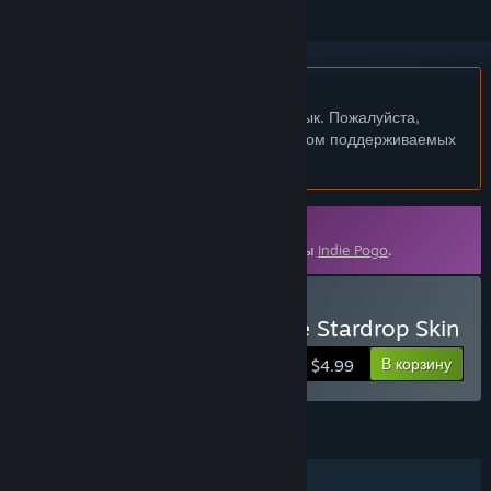
Не поддерживается русский язык
Этот продукт не поддерживает ваш язык. Пожалуйста,
перед покупкой ознакомьтесь со списком поддерживаемых
языков.
Доп. контент
Для запуска требуется Steam-версия игры
Indie Pogo
.
Купить Indie Pogo: Sunfire Stardrop Skin
В корзину
$4.99
ФУНКЦИИ
Для одного игрока