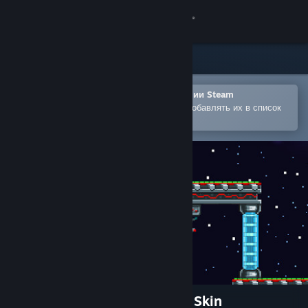
Войти
Магазин
Сообщество
Открыть в мобильном приложении Steam
Позволяет легко покупать игры и добавлять их в список
желаемого
Информация
Поддержка
Изменить язык
Скачать мобильное приложение Steam
Полная версия
Indie Pogo: Sunfire Stardrop Skin