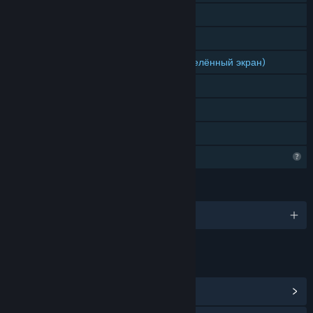
Для нескольких игроков
Игрок против игрока (по сети)
Игрок против игрока (общий/разделённый экран)
Общий/разделённый экран
Доп. контент
Семейный доступ
Функции профиля ограничены
ЯЗЫКИ
Поддерживаемых языков: 1
ССЫЛКИ И ИНФОРМАЦИЯ
Открыть центр сообщества