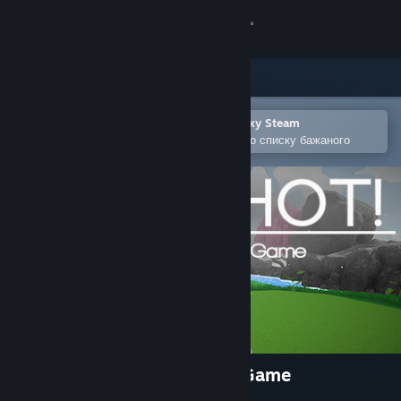
Увійти
Крамниця
Спільнота
Відкрити в мобільному застосунку Steam
Щоби легко придбати або додати до списку бажаного
Інформація
Підтримка
Змінити мову
Завантажити мобільний застосунок Steam
Переглянути повну версію
Nice Shot! The Gun Golfing Game