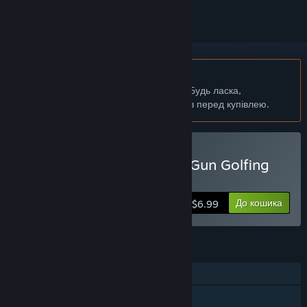
українська мова недоступна
Цей продукт не підтримує вашу мову. Будь ласка,
перегляньте список підтримуваних мов перед купівлею.
Придбати Nice Shot! The Gun Golfing
Game
До кошика
$6.99
ОСОБЛИВОСТІ
Однокористувацька гра
Гравець проти гравця в мережі