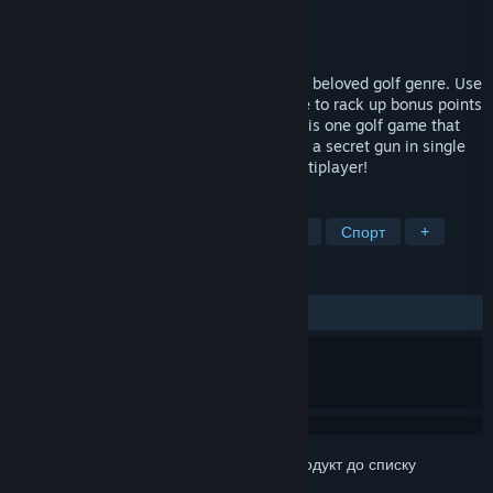
Розробник
PolyGryph Studios
Видавець
PolyGryph Studios
Дата виходу
9 листоп. 2018
Golf meets FPS in this unique twist on the beloved golf genre. Use
a variety of guns and your skills & finesse to rack up bonus points
and come in under par! But beware-- this is one golf game that
won't hold your hand! Unlock courses and a secret gun in single
player, or play against your friends in multiplayer!
ПОЗНАЧКИ
Гольф
Стрілянка від першої особи
Спорт
+
РЕЦЕНЗІЇ
ЗА ВЕСЬ ЧАС:
дуже схвальні
(86% з 60)
Увійдіть до акаунта
, щоби додати цей продукт до списку
бажаного чи позначити як ігнорований.