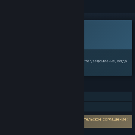
Эта игра ещё не доступна в Steam
Запланированная дата выхода:
2026
Заинтересовала игра?
Добавьте её в список желаемого и получите уведомление, когда
она выйдет
ФУНКЦИИ
Игрок против игрока (по сети)
Семейный доступ
Требуется принять стороннее пользовательское соглашение:
WRAITH OPS EULA