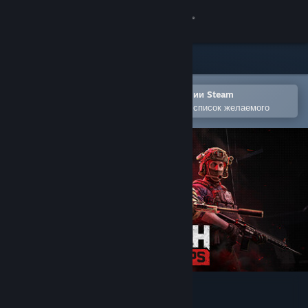
Войти
Магазин
Сообщество
Открыть в мобильном приложении Steam
Позволяет легко добавлять игры в список желаемого
Информация
Поддержка
Изменить язык
Скачать мобильное приложение Steam
Полная версия
WRAITH OPS