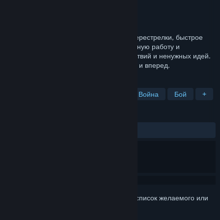
Разработчик
Grassrootz Studio
Издатель
Team17
Дата выпуска
2026
Во WRAITH OPS вас ждут динамичные перестрелки, быстрое
перемещение и бои с упором на командную работу и
мастерство. Никаких однообразных действий и ненужных идей.
Только честная драка. Вставайте в строй и вперед.
ПО МЕТКАМ
Экшен
Шутер от первого лица
Война
Бой
+
ОБЗОРЫ
Нет обзоров
Войдите
, чтобы добавить этот продукт в список желаемого или
скрыть его