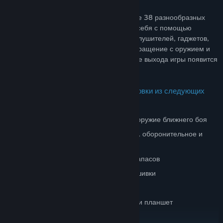
На момент выхода в игре доступно более 38 разнообразных
видов оружия! Адаптируйте оружие под себя с помощью
различных приспособлений (прицелов, глушителей, гаджетов,
раскрасок, украшений), влияющих на обращение с оружием и
его характеристики. В течение года после выхода игры появится
и более тонкая настройка оружия.
Соберите идеальный комплект экипировки из следующих
элементов:
Основное, дополнительное оружие и оружие ближнего боя
Метательное оружие (наступательное, оборонительное и
тактическое)
Стимуляторы и классовый ящик для запасов
Одежда, снаряжение, камуфляж и нашивки
Бонусы, бонус класса, бонус оружия
Специальные жесты, ночное видение и планшет