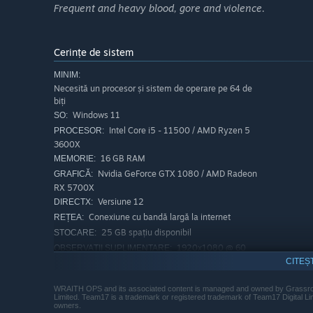
Frequent and heavy blood, gore and violence.
Cerințe de sistem
MINIM:
Necesită un procesor și sistem de operare pe 64 de
biți
Windows 11
SO:
Intel Core i5 - 11500 / AMD Ryzen 5
PROCESOR:
3600X
16 GB RAM
MEMORIE:
Nvidia GeForce GTX 1080 / AMD Radeon
GRAFICĂ:
RX 5700X
Versiune 12
DIRECTX:
Conexiune cu bandă largă la internet
REȚEA:
25 GB spațiu disponibil
STOCARE:
1920x1080 @ 60
OBSERVAȚII SUPLIMENTARE:
FPS, Low Settings
CITEȘ
RECOMANDAT:
WRAITH OPS and its associated content is managed and owned by Grassrootz
Necesită un procesor și sistem de operare pe 64 de
Limited. Team17 is a trademark or registered trademark of Team17 Digital Limi
biți
owners.