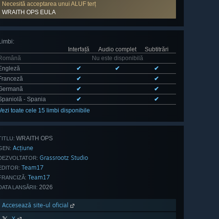
Necesită acceptarea unui ALUF terț
WRAITH OPS EULA
Limbi
:
Interfață
Audio complet
Subtitrări
Română
Nu este disponibilă
Engleză
✔
✔
✔
Franceză
✔
✔
Germană
✔
✔
Spaniolă - Spania
✔
✔
Vezi toate cele 15 limbi disponibile
WRAITH OPS
TITLU:
Acțiune
GEN:
Grassrootz Studio
DEZVOLTATOR:
Team17
EDITOR:
Team17
FRANCIZĂ:
2026
DATA LANSĂRII:
Accesează site-ul oficial
X