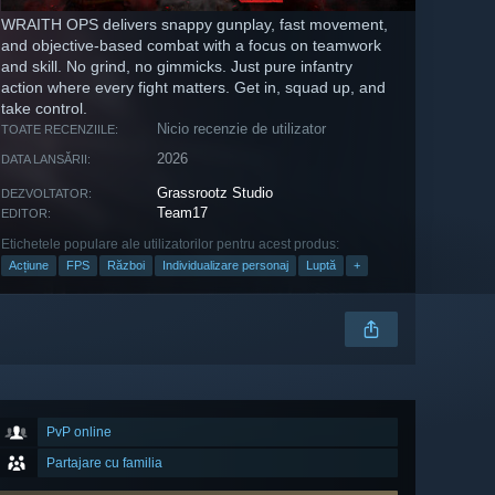
WRAITH OPS delivers snappy gunplay, fast movement,
and objective-based combat with a focus on teamwork
and skill. No grind, no gimmicks. Just pure infantry
action where every fight matters. Get in, squad up, and
take control.
Nicio recenzie de utilizator
TOATE RECENZIILE:
2026
DATA LANSĂRII:
Grassrootz Studio
DEZVOLTATOR:
Team17
EDITOR:
Etichetele populare ale utilizatorilor pentru acest produs:
Acțiune
FPS
Război
Individualizare personaj
Luptă
+
PvP online
Partajare cu familia