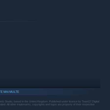
TE MAI MULTE
 Studio, based in the United Kingdom. Published under licence by Team17 Digital
ted. All other trademarks, copyrights and logos are property of their respective