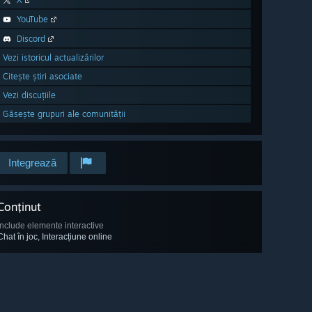
YouTube
Discord
Vezi istoricul actualizărilor
Citește știri asociate
Vezi discuțiile
Găsește grupuri ale comunității
Integrează
Conținut
Include elemente interactive
Chat în joc, Interacțiune online