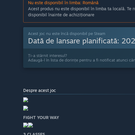
Nu este disponibil în limba: Română
Acest produs nu este disponibil în limba ta locală. Te r
disponibil înainte de achiziționare
Acest joc nu este încă disponibil pe Steam
Dată de lansare planificată:
20
Ți-a stârnit interesul?
Adaugă-l în lista de dorințe pentru a fi notificat atunci câ
Despre acest joc
FIGHT YOUR WAY
3 CLASSES