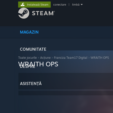
Instalează Steam
conectare
|
limbă
MAGAZIN
COMUNITATE
Toate jocurile
>
Acțiune
>
Franciza Team17 Digital
>
WRAITH OPS
WRAITH OPS
DESPRE
ASISTENȚĂ