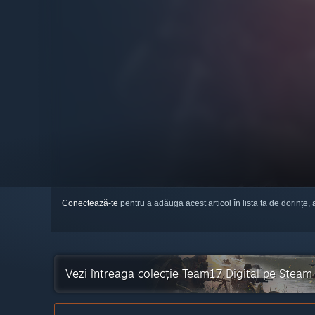
Conectează-te
pentru a adăuga acest articol în lista ta de dorințe, 
Vezi întreaga colecție Team17 Digital pe Steam