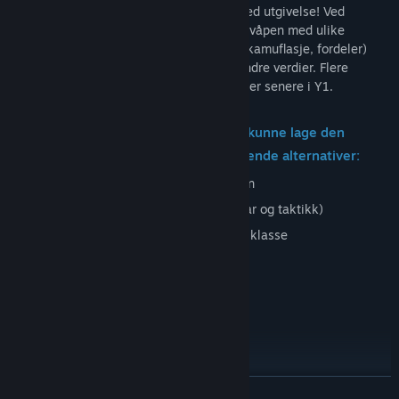
ulik ildkraft og av ulik type og størrelse ved utgivelse! Ved
lansering vil du kunne justere og tilpasse våpen med ulike
tilbehør (sikter, munningsenheter, utstyr, kamuflasje, fordeler)
som påvirker håndtering av våpenet og andre verdier. Flere
dyptgående tilpasningsalternativer kommer senere i Y1.
Ved oppretting av utrustningen vil du kunne lage den
perfekte operatørinnstillingen fra følgende alternativer:
Primære, sekundære og nærkampvåpen
Kastbare gjenstander (til angrep, forsvar og taktikk)
Etterforsyningseske for stimulanser og klasse
Klær, utstyr, kamuflasje og patcher
Fordeler, klassefordeler, våpenfordeler
Spesialbevegelser, nattsyn og nettbrett
Seks steder
I
WRAITH OPS
er det to konkurrerende grupper: Aegis Industries
LES MER