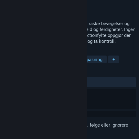
Utvikler
Grassrootz Studio
Utgiver
Team17
Utgivelse
2026
WRAITH OPS byr på kvikke våpenkamper, raske bevegelser og
målrettede kamper med fokus på samarbeid og ferdigheter. Ingen
grinding, ingen triks. Kun rent infanteri i actionfylte oppgjør der
hver kamp teller. Bli med, samle en gjeng og ta kontroll.
MERKELAPPER
Action
FPS
Krig
Karaktertilpasning
+
ANMELDELSER
Ingen brukeranmeldelser
Logg inn
for å legge til på ønskelisten, følge eller ignorere