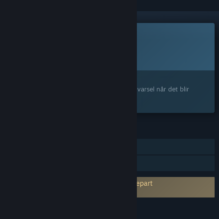
Dette spillet er ikke tilgjengelig ennå
Planlagt utgivelsesdato:
2026
Interessert?
Legg til produktet på ønskelisten og få et varsel når det blir
tilgjengelig.
FUNKSJONER
PvP på nett
Familiedeling
Krever godkjenning av EULA fra en tredjepart
WRAITH OPS EULA
SPRÅK