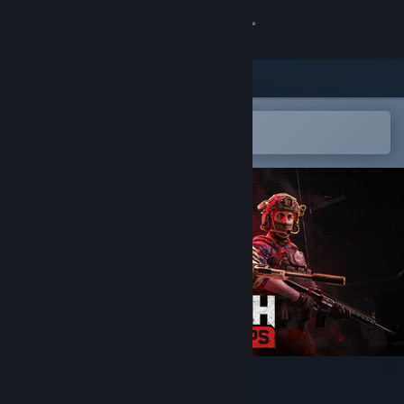
Logg inn
Butikk
Samfunn
Åpne i Steams mobilapp
for å enkelt legge til på ønskelisten
Om
Kundestøtte
Bytt språk
Skaff deg Steam-appen på mobil
Vis skrivebordsversjon
WRAITH OPS