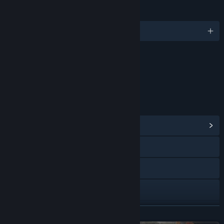
IDIOMAS
Español (Latinoamérica) y 14 más
Contenido
Incluye elementos interactivos
Chat dentro del juego, Interactividad en línea
ENLACES E INFORMACIÓN
Ver centro de contenido
Visitar el sitio web
X
YouTube
Discord
LEER MÁS