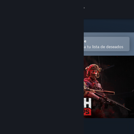
Iniciar sesión
Tienda
Comunidad
Abrir en la aplicación Steam Mobile
Para agregar contenido fácilmente a tu lista de deseados
Acerca de
Soporte
Cambiar idioma
Obtener la aplicación de Steam Mobile
Ver versión clásica
WRAITH OPS