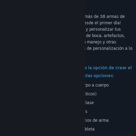
Aniquilación por equipos
¡
WRAITH OPS
contará con un arsenal de más de 38 armas de
diferentes potencias, estilos y tamaños desde el primer día!
Durante el lanzamiento, podrás modificar y personalizar tus
armas con accesorios (miras, dispositivos de boca, artefactos,
camuflajes, beneficios) que influyen en su manejo y otras
características. Se añadirán más opciones de personalización a lo
largo del primer año.
Cuando elijas tu configuración, tendrás la opción de crear el
preajuste perfecto de operador con estas opciones:
Armas primarias, secundarias y de cuerpo a cuerpo
Proyectiles (ofensivos, defensivos y tácticos)
Estimulantes y caja de suministros de clase
Vestimenta, equipo, camuflaje y parches
Beneficios, beneficios de clase, beneficios de arma
Gestos especiales, visión nocturna y tableta