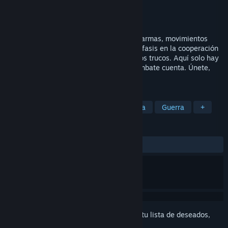
Desarrollador
Grassrootz Studio
Editor
Team17
Próximo lanzamiento
2026
WRAITH OPS ofrece acción enérgica con armas, movimientos
fluidos y combate por objetivos con un énfasis en la cooperación
y la habilidad. Olvídate del farmeo y de los trucos. Aquí solo hay
acción pura de infantería, donde cada combate cuenta. Únete,
reúne a tu escuadrón y domina la batalla.
ETIQUETAS
Acción
Disparos en primera persona
Guerra
+
RESEÑAS
No existen reseñas de usuarios
Inicia sesión
para agregar este artículo a tu lista de deseados,
seguirlo o marcarlo como ignorado.