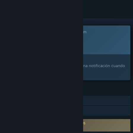
Este juego aún no está disponible en Steam
Fecha de lanzamiento prevista:
2026
¿Te interesa?
Agrégalo a tu lista de deseados y recibe una notificación cuando
esté disponible.
CARACTERÍSTICAS
JcJ en línea
Préstamo familiar
Es necesario aceptar un ALUF de terceros
WRAITH OPS EULA