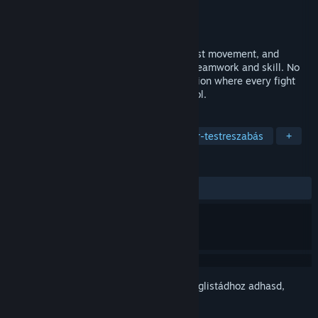
Fejlesztő
Grassrootz Studio
Kiadó
Team17
Megjelenés
2026
WRAITH OPS delivers snappy gunplay, fast movement, and
objective-based combat with a focus on teamwork and skill. No
grind, no gimmicks. Just pure infantry action where every fight
matters. Get in, squad up, and take control.
CÍMKÉK
Akció
FPS
Háború
Karakter-testreszabás
+
ÉRTÉKELÉSEK
Nincs felhasználói értékelés
Jelentkezz be
, hogy ezt a tételt a kívánságlistádhoz adhasd,
követhesd vagy mellőzöttnek jelölhesd.