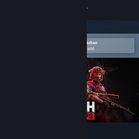
Bejelentkezés
Áruház
Közösség
Megnyitás a Steam mobilalkalmazásban
Hogy könnyen a kívánságlistádhoz add
Névjegy
Támogatás
Nyelvváltás
A Steam mobilalkalmazás beszerzése
Asztali weboldalra váltás
WRAITH OPS