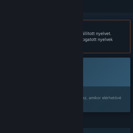
A Magyar nyelv nem támogatott.
Ez a termék nem támogatja a nálad beállított nyelvet.
Kérjük, vásárlás előtt tekintsd át a támogatott nyelvek
listáját.
Ez a játék még nem érhető el a Steamen
Tervezett megjelenési dátum:
2026
Érdekel?
Add a kívánságlistádhoz, és értesítést kapsz, amikor elérhetővé
válik.
JELLEMZŐK
Online PvP