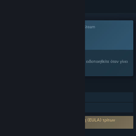
Το παιχνίδι δεν είναι ακόμα διαθέσιμο στο Steam
Προγρ. ημ/νία κυκλοφορίας:
2026
Σας ενδιαφέρει;
Προσθέστε το στη Λίστα Επιθυμιών σας και ειδοποιηθείτε όταν γίνει
διαθέσιμο.
ΧΑΡΑΚΤΗΡΙΣΤΙΚΆ
Διαδικτυακό PvP
Κοινή Χρήση
Απαιτείται αποδοχή συμφωνητικού χρήστη (EULA) τρίτων
WRAITH OPS EULA