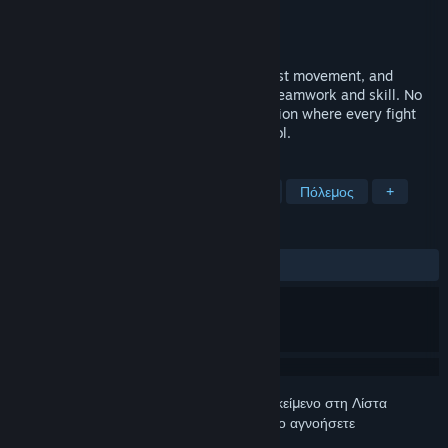
Δημιουργός
Grassrootz Studio
Εκδότης
Team17
Κυκλοφορία
2026
WRAITH OPS delivers snappy gunplay, fast movement, and
objective-based combat with a focus on teamwork and skill. No
grind, no gimmicks. Just pure infantry action where every fight
matters. Get in, squad up, and take control.
ΕΤΙΚΈΤΕΣ
Δράση
Βολών πρώτου προσώπου
Πόλεμος
+
ΚΡΙΤΙΚΈΣ
Δεν υπάρχουν κριτικές χρηστών
Συνδεθείτε
για να προσθέσετε αυτό το αντικείμενο στη Λίστα
Επιθυμιών σας, να το ακολουθήσετε ή να το αγνοήσετε