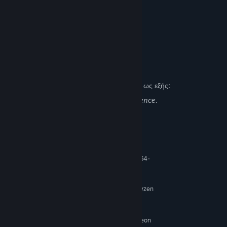
WEAPON UPGRADES
Περιγραφή περιεχομένου για ώριμο κοινό
Οι δημιουργοί περιγράφουν το περιεχόμενο ως εξής:
Frequent and heavy blood, gore and violence.
Απαιτήσεις συστήματος
ΕΛΆΧΙΣΤΕΣ:
Απαιτείται επεξεργαστής και λειτουργικό σύστημα 64-
bit
Windows 11
ΛΕΙΤΟΥΡΓΙΚΌ ΣΎΣΤΗΜΑ:
Intel Core i5 - 11500 / AMD Ryzen
ΕΠΕΞΕΡΓΑΣΤΉΣ:
5 3600X
16 GB RAM
ΜΝΉΜΗ:
Nvidia GeForce GTX 1080 / AMD Radeon
ΓΡΑΦΙΚΆ: