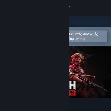
Σύνδεση
Κατάστημα
Κοινότητα
Άνοιγμα στην εφαρμογή Steam για κινητές συσκευές
Για εύκολη προσθήκη στη Λίστα Επιθυμιών σας
Σχετικά
Υποστήριξη
Αλλαγή γλώσσας
Αποκτήστε την εφαρμογή Steam για κινητές συσκευές
Προβολή ιστοσελίδας για υπολογιστές
WRAITH OPS