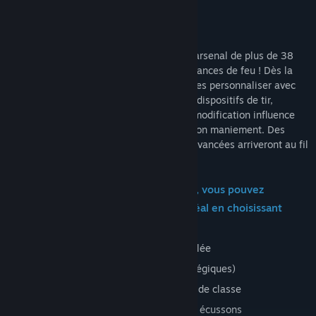
Mode Arène
Mode Match à mort en équipe
WRAITH OPS
met à votre disposition un arsenal de plus de 38
armes de différents types, tailles et puissances de feu ! Dès la
sortie du jeu, vous pourrez les ajuster et les personnaliser avec
une large gamme d'accessoires : viseurs, dispositifs de tir,
gadgets, camouflages et atouts. Chaque modification influence
les performances de l'arme, notamment son maniement. Des
options de personnalisation encore plus avancées arriveront au fil
de l'année.
Lorsque vous créez votre équipement, vous pouvez
façonner votre modèle d'opérateur idéal en choisissant
parmi les options suivantes :
Armes primaires, secondaires et de mêlée
Projectiles (offensifs, défensifs et stratégiques)
Stimulants et caisses de ravitaillement de classe
Vêtements, équipement, camouflage et écussons