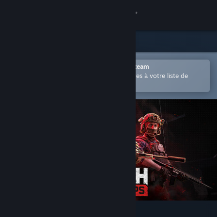
Se connecter
Magasin
Communauté
Ouvrir dans l'application mobile Steam
Permet d'ajouter facilement des titres à votre liste de
souhaits.
À propos
Support
Changer la langue
Télécharger l'application mobile Steam
Voir version ordi. du site
WRAITH OPS