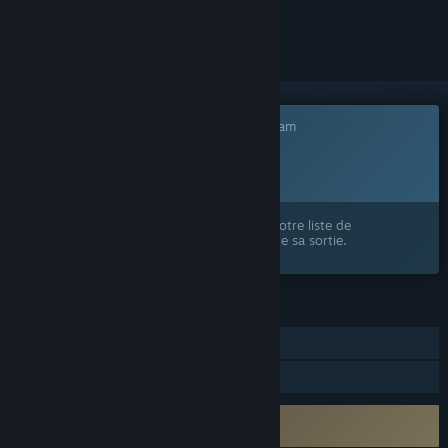
le suivre ou l'ignorer
Ce jeu n'est pas encore disponible sur Steam
Date de sortie prévue :
2026
Ce produit vous intéresse ? Ajoutez-le à votre liste de
souhaits et recevez une notification lors de sa sortie.
FONCTIONNALITÉS
JcJ en ligne
Partage familial
Nécessite l'accord d'un CLUF tiers
WRAITH OPS EULA