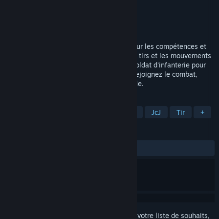
Développement
Grassrootz Studio
Édition
Team17
Disponible :
2026
WRAITH OPS offre une expérience axée sur les compétences et
les objectifs d'équipe, où les échanges de tirs et les mouvements
sont rapides, sans fioriture. Incarnez un soldat d'infanterie pour
qui chaque affrontement est important. Rejoignez le combat,
formez votre équipe et reprenez le contrôle.
TAGS
Action
FPS
Guerre
Combat
JcJ
Tir
+
ÉVALUATIONS
aucune évaluation
Connectez-vous
pour ajouter cet article à votre liste de souhaits,