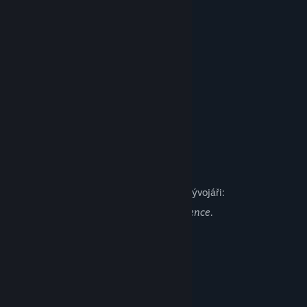
THE WORLD
OUR CORE PILLARS
WEAPON UPGRADES
Popis obsahu pro dospělé
Jak obsah tohoto produktu popisují jeho vývojáři:
Frequent and heavy blood, gore and violence.
Systémové požadavky
MINIMÁLNÍ:
Vyžaduje 64bitový procesor a operační systém
Windows 11
OS: