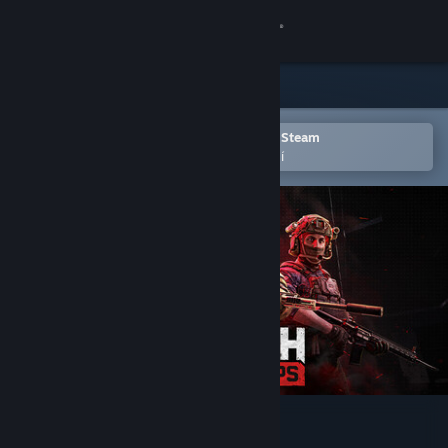
Přihlásit se
Obchod
Komunita
Otevřete v mobilní aplikaci služby Steam
Pro snazší přidání do seznamu přání
Informace
Podpora
Změnit jazyk
Mobilní aplikace služby Steam
Desktopová verze stránky
WRAITH OPS