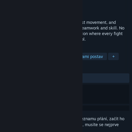
Vývojář
Grassrootz Studio
Vydavatel
Team17
Vydání
2026
WRAITH OPS delivers snappy gunplay, fast movement, and
objective-based combat with a focus on teamwork and skill. No
grind, no gimmicks. Just pure infantry action where every fight
matters. Get in, squad up, and take control.
ZNAČKY
Akční
FPS
Válečné
S úpravami postav
+
RECENZE
Žádné uživatelské recenze
Abyste si mohli tento produkt přidat do seznamu přání, začít ho
sledovat nebo ho zařadit mezi ignorované, musíte se nejprve
přihlásit
.