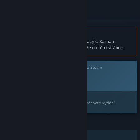
Čeština není podporována
Tento produkt nepodporuje Váš místní jazyk. Seznam
podporovaných jazyků je k dispozici níže na této stránce.
Tato hra prozatím není dostupná ve službě Steam
Plánované datum vydání:
2026
Máte zájem o tento produkt?
Přidejte si ho do seznamu přání, ať nepropásnete vydání.
FUNKCE
Online PvP