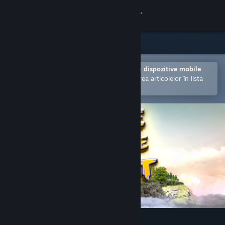
Conectează-te
Magazin
Comunitate
Deschide în aplicația Steam pentru dispozitive mobile
Facilitează achiziționarea și adăugarea articolelor în lista
de dorințe.
Despre
Asistență
Schimbă limba
Obține aplicația Steam pentru dispozitive mobile
Vezi site în versiunea pentru desktop
Jake and the Giant