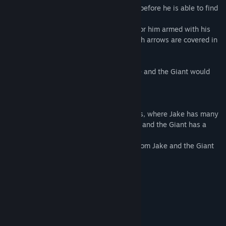
Jake must find all the gold in each room, before he is able to find
the exit.
Meanwhile the powerful Giant searches for him armed with his
tools of destruction. The Toxic CBow which arrows are covered in
deadly goo
and the great club of doom.
If Jake is caught he we never return home and the Giant would
have his feed.
Now with 3 extra Christmas themed levels, where Jake has many
more hiding places thought out the levels and the Giant has a
new snowball weapon "The Splogger"
Merry Christmas and a happy new year from Jake and the Giant
Cerințe de sistem
MINIM:
Windows 10
SO:
Intel i5-4590
PROCESOR:
8 GB RAM GB RAM
MEMORIE: