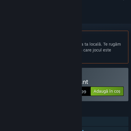
a-l urmări sau a-l marca drept ignorat.
Nu este disponibil în limba: Română
Acest produs nu este disponibil în limba ta locală. Te rugăm
să consulți lista de mai jos cu limbile în care jocul este
disponibil înainte de achiziționare
Doar RV
Cumpără Jake and the Giant
Adaugă în coș
$7.99
CARACTERISTICI
PvP cu ecran partajat/divizat