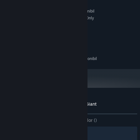
NVIDIA GeForce GTX 970
GRAFICĂ:
666 available space MB spațiu disponibil
STOCARE:
Oculus PC. Standing Only
COMPATIBILITATE CU RV:
RECOMANDAT:
Windows 10
SO:
Intel i7-4770
PROCESOR:
16 GB RAM GB RAM
MEMORIE:
NVIDIA GeForce GTX 980 Ti
GRAFICĂ:
666 available space MB spațiu disponibil
STOCARE:
Recenziile clienților pentru Jake and the Giant
Despre recenziile utilizatorilor
Preferințele tale
DINTOTDEAUNA:
2 recenzii ale utilizatorilor
()
Filtre
Limbile tale