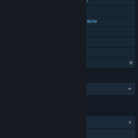
Cooperativ cu ecran partajat/divizat
Ecran partajat/divizat
Compatibilitate cu controlerele urmărite
Doar RV
Remote Play Together
Partajare cu familia
Caracteristici de profil limitate
LIMBI
Limbi disponibile: 1
LINKURI ȘI INFORMAȚII
Vezi centrul comunitar al jocului
X