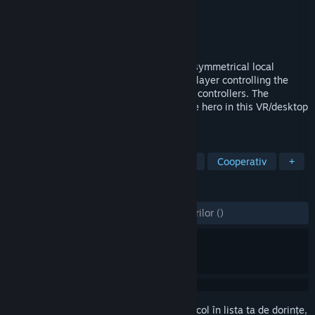
Dezvoltator
MoonShine Games
Editor
MoonShine Games
Lansare
24 dec. 2018
Jake and the Giant is an couch Co-Op / asymmetrical local
multiplayer VR game.1 Vs 1 with the VR player controlling the
powerful Giant from the headset with the controllers. The
onscreen PC player controls Jake the little hero in this VR/desktop
adventure using a gamepad
ETICHETE
Acțiune
Aventură
Indie
RV
Cooperativ
+
RECENZII
DINTOTDEAUNA:
2 recenzii ale utilizatorilor
()
Conectează-te
pentru a adăuga acest articol în lista ta de dorințe,