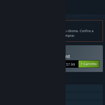
Indisponível em Português (Brasil)
Este produto não está disponível no seu idioma. Confira a
lista de idiomas oferecidos antes de comprar.
Exclusivo para RV
Comprar Jake and the Giant
+ Carrinho
$7.99
RECURSOS
JxJ tela dividida/compart.
Coop. tela dividida/compart.
Tela dividida/compartilhada