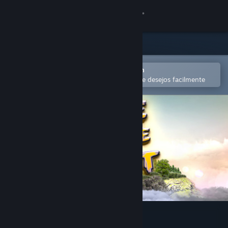
Iniciar sessão
Loja
Comunidade
Abra no aplicativo móvel do Steam
para comprar ou adicionar à lista de desejos facilmente
Sobre
Suporte
Alterar idioma
Baixe o aplicativo móvel do Steam
Ver versão para computadores
Jake and the Giant