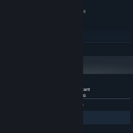
espaço disponível
Oculus PC. Standing
COMPATIBILIDADE COM RV:
Only
RECOMENDADOS:
Windows 10
SO:
Intel i7-4770
PROCESSADOR:
16 GB RAM GB de RAM
MEMÓRIA:
SAIBA MAIS
NVIDIA GeForce GTX 980 Ti
PLACA DE VÍDEO:
666 available space MB de
ARMAZENAMENTO:
espaço disponível
Análises de usuários para Jake and the Giant
Sobre as análises de usuários
Suas preferências
DESDE O INÍCIO:
2 análises de usuários
()
Filtros
Idiomas preferidos