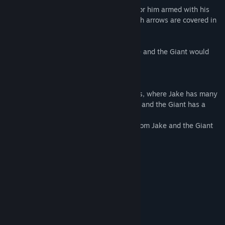
Meanwhile the powerful Giant searches for him armed with his
tools of destruction. The Toxic CBow which arrows are covered in
deadly goo
and the great club of doom.
If Jake is caught he we never return home and the Giant would
have his feed.
Now with 3 extra Christmas themed levels, where Jake has many
more hiding places thought out the levels and the Giant has a
new snowball weapon "The Splogger"
Merry Christmas and a happy new year from Jake and the Giant
Requisitos de sistema
MÍNIMOS:
Windows 10
SO:
Intel i5-4590
PROCESSADOR:
8 GB RAM GB de RAM
MEMÓRIA:
NVIDIA GeForce GTX 970
PLACA DE VÍDEO:
666 available space MB de
ARMAZENAMENTO: