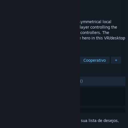
Desenvolvedor
MoonShine Games
Distribuidora
MoonShine Games
Lançado:
24/dez./2018
Jake and the Giant is an couch Co-Op / asymmetrical local
multiplayer VR game.1 Vs 1 with the VR player controlling the
powerful Giant from the headset with the controllers. The
onscreen PC player controls Jake the little hero in this VR/desktop
adventure using a gamepad
MARCADORES
Ação
Aventura
Indie
RV
Cooperativo
+
ANÁLISES
DESDE O INÍCIO:
2 análises de usuários
()
Inicie a sessão
para adicionar este item à sua lista de desejos,
segui-lo ou ignorá-lo