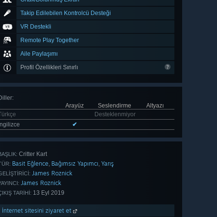
Takip Edilebilen Kontrolcü Desteği
VR Destekli
Remote Play Together
Aile Paylaşımı
Profil Özellikleri Sınırlı
Diller
:
Arayüz
Seslendirme
Altyazı
Türkçe
Desteklenmiyor
İngilizce
✔
Critter Kart
BAŞLIK:
Basit Eğlence
Bağımsız Yapımcı
Yarış
,
,
TÜR:
James Roznick
GELIŞTIRICI:
James Roznick
YAYINCI:
13 Eyl 2019
ÇIKIŞ TARIHI:
İnternet sitesini ziyaret et