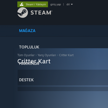
Steam'i Yükleyin
giriş yap
|
dil
MAĞAZA
TOPLULUK
Tüm Oyunlar
>
Yarış Oyunları
>
Critter Kart
Critter Kart
HAKKINDA
DESTEK