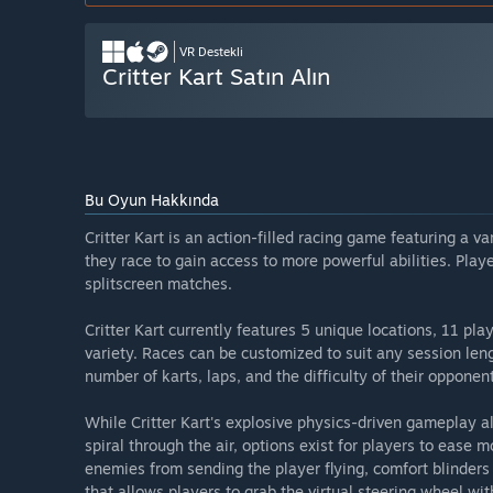
VR Destekli
Critter Kart Satın Alın
Bu Oyun Hakkında
Critter Kart is an action-filled racing game featuring a va
they race to gain access to more powerful abilities. Playe
splitscreen matches.
Critter Kart currently features 5 unique locations, 11 p
variety. Races can be customized to suit any session len
number of karts, laps, and the difficulty of their opponen
While Critter Kart's explosive physics-driven gameplay a
spiral through the air, options exist for players to ease
enemies from sending the player flying, comfort blinders
that allows players to grab the virtual steering wheel wi