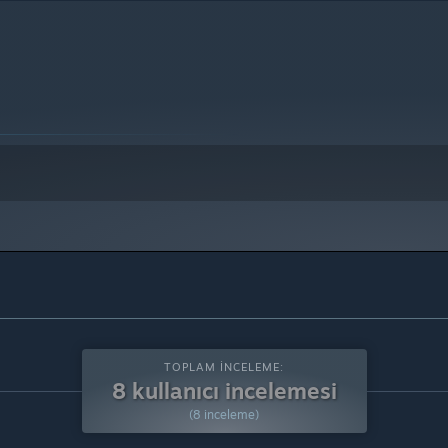
e üstünü destekleyecektir.
TOPLAM İNCELEME:
8 kullanıcı incelemesi
(8 inceleme)