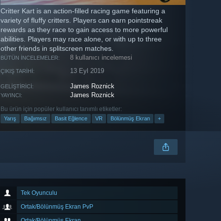
Critter Kart is an action-filled racing game featuring a
variety of fluffy critters. Players can earn pointstreak
rewards as they race to gain access to more powerful
abilities. Players may race alone, or with up to three
other friends in splitscreen matches.
8 kullanıcı incelemesi
BÜTÜN İNCELEMELER:
13 Eyl 2019
ÇIKIŞ TARIHI:
James Roznick
GELIŞTIRICI:
James Roznick
YAYINCI:
Bu ürün için popüler kullanıcı tanımlı etiketler:
Yarış
Bağımsız
Basit Eğlence
VR
Bölünmüş Ekran
+
Tek Oyunculu
Ortak/Bölünmüş Ekran PvP
Ortak/Bölünmüş Ekran