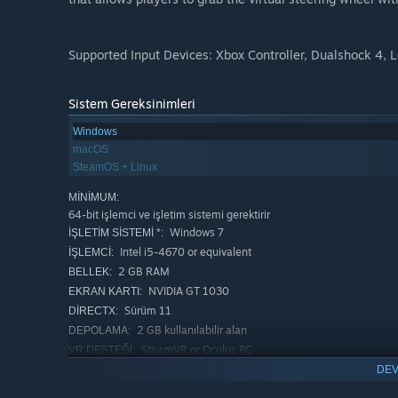
Supported Input Devices: Xbox Controller, Dualshock 4,
Sistem Gereksinimleri
Windows
macOS
SteamOS + Linux
MINIMUM:
64-bit işlemci ve işletim sistemi gerektirir
Windows 7
İŞLETIM SISTEMI *:
Intel i5-4670 or equivalent
İŞLEMCI:
2 GB RAM
BELLEK:
NVIDIA GT 1030
EKRAN KARTI:
Sürüm 11
DIRECTX:
2 GB kullanılabilir alan
DEPOLAMA:
SteamVR or Oculus PC
VR DESTEĞI:
Minimum for Desktop single-player
İLAVE NOTLAR:
DEV
gameplay