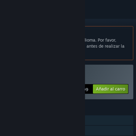
No disponible en Español de España
Este artículo no está disponible en tu idioma. Por favor,
consulta la lista de idiomas disponibles antes de realizar la
compra.
Compatible con la RV
Comprar «Critter Kart»
Añadir al carro
$4.99
CARACTERÍSTICAS
Un jugador
JcJ a pantalla (com)partida