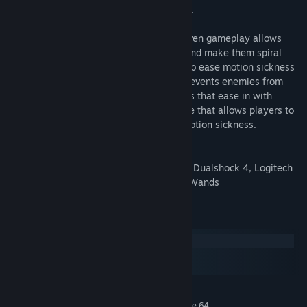
laps, and the difficulty of their opponents.
While Critter Kart's explosive physics-driven gameplay allows
players to blast opponents off the track and make them spiral
through the air, options exist for players to ease motion sickness
including: permanent kart armor which prevents enemies from
sending the player flying, comfort blinders that ease in with
movement, and a fully-static arcade mode that allows players to
grab the virtual steering wheel without motion sickness.
Supported Input Devices: Xbox Controller, Dualshock 4, Logitech
G920 Racing Wheel, Oculus Touch, Vive Wands
Requisitos del sistema
Windows
macOS
SteamOS + Linux
MÍNIMO:
Requiere un procesador y un sistema operativo de 64