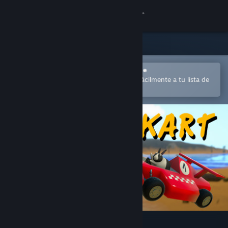
Iniciar sesión
Tienda
Comunidad
Abrir en la aplicación Steam Mobile
para comprar o añadir contenido fácilmente a tu lista de
deseados
Acerca de
Soporte
Cambiar idioma
Descargar Steam Mobile
Ver versión clásica
Critter Kart