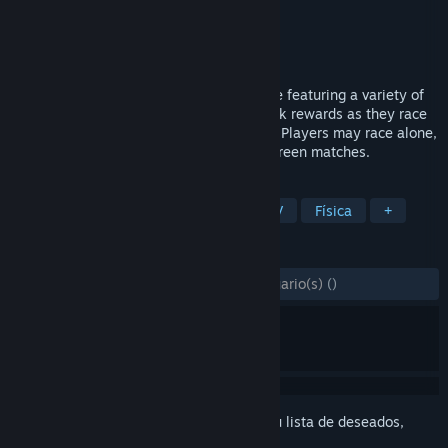
Desarrollador
James Roznick
Editor
James Roznick
Lanzado el
13 SEP 2019
Critter Kart is an action-filled racing game featuring a variety of
fluffy critters. Players can earn pointstreak rewards as they race
to gain access to more powerful abilities. Players may race alone,
or with up to three other friends in splitscreen matches.
ETIQUETAS
Carreras
Indie
Casuales
RV
Física
+
RESEÑAS
DESDE EL PRINCIPIO:
8 reseña(s) de usuario(s)
()
Inicia sesión
para añadir este artículo a tu lista de deseados,
seguirlo o marcarlo como ignorado.