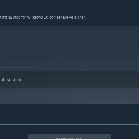
att ha stöd för Windows 10 och senare versioner.
 att se dem.