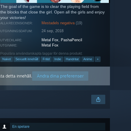
The goal of the game is to clear the playing field from
the blocks that close the girl. Open all the girls and enjoy
your victories!
Mestadels negativa
(19)
ALLA RECENSIONER:
24 sep, 2018
UTGIVNINGSDATUM:
Metal Fox
,
PashaPencil
UTVECKLARE:
Metal Fox
UTGIVARE:
Populära användarskapta taggar för denna produkt:
Naket
Sexuellt innehåll
Fritid
Indie
Handritat
Anime
+
Ändra dina preferenser
ta detta innehåll.
En spelare