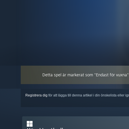
Detta spel är markerat som "Endast för vuxna". Du
Registrera dig
för att lägga till denna artikel i din önskelista eller 