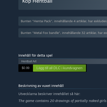
Köp Hentball
Bunten "Hentai Pack", innehållande 4 artiklar, har exkluder
Bunten "Metal Fox bandle", innehållande 32 artiklar, har ex
Innehåll för detta spel
Hentball Art
Lägg till all DLC i kundvagnen
$0.99
Beskrivning av vuxet innehåll
Utvecklarna beskriver innehållet så här:
The game contains 20 drawings of partially naked girls