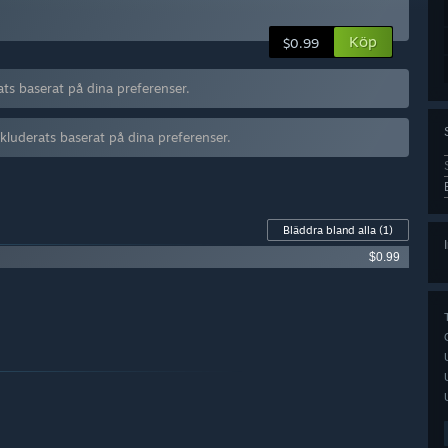
Köp
$0.99
ats baserat på dina preferenser.
kluderats baserat på dina preferenser.
Bläddra bland alla
(1)
$0.99