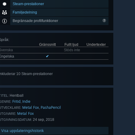
Steam-prestationer
Familjedelning
Begränsade profilfunktioner
Språk
:
Gränssnitt
Fullt ljud
Undertexter
Svenska
Stöds inte
Engelska
✔
Inkluderar 10 Steam-prestationer
Visa
alla 10
Hentball
TITEL:
Fritid
Indie
,
GENRE:
Metal Fox
PashaPencil
,
UTVECKLARE:
Metal Fox
UTGIVARE:
24 sep, 2018
UTGIVNINGSDATUM:
Visa uppdateringshistorik