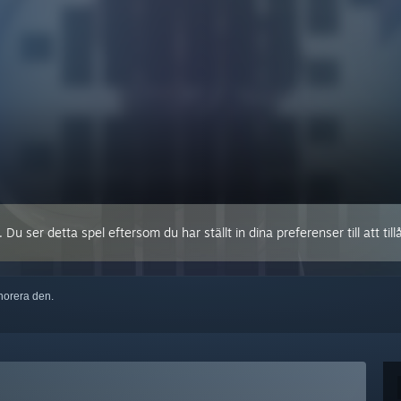
 ser detta spel eftersom du har ställt in dina preferenser till att tillå
ignorera den.