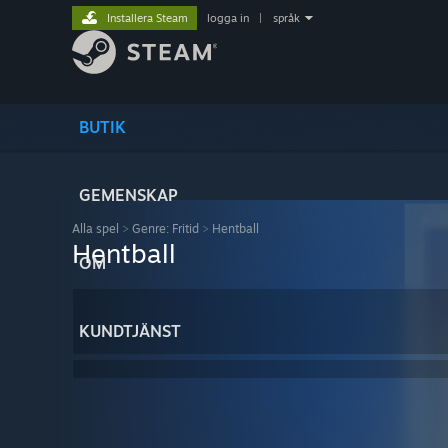
Installera Steam
logga in
|
språk
BUTIK
GEMENSKAP
Alla spel
>
Genre: Fritid
>
Hentball
Hentball
OM
KUNDTJÄNST