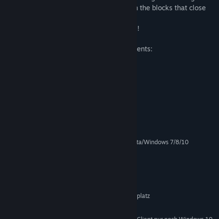
the game is to clear the playing field from the blocks that close
the girl.
Open all the girls and enjoy your victories!
"HentBall" - an exciting game, which presents:
-Perfect author's graphics
-Resolving background music
-Multiple levels with different girls
-Procedure generation of blocks.
Systemanforderungen
MINDESTANFORDERUNGEN:
Windows XP/Windows Vista/Windows 7/8/10
BETRIEBSSYSTEM *:
1.6 GHz
PROZESSOR:
256 MB RAM
ARBEITSSPEICHER:
Intel HD Graphics
GRAFIK:
Version 9.0
DIRECTX:
100 MB verfügbarer Speicherplatz
SPEICHERPLATZ:
DirectX 9.0 Compatible Sound
SOUNDKARTE: