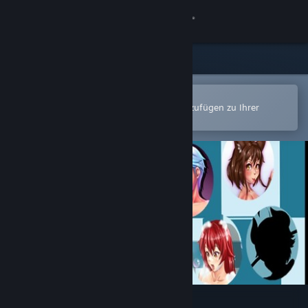
Anmelden
Shop
Community
In der Steam-Mobile-App öffnen
Zum einfachen Kauf oder zum Hinzufügen zu Ihrer
Wunschliste.
Info
Support
Sprache ändern
Steam-Mobile-App herunterladen
Desktopversion anzeigen
Hentball