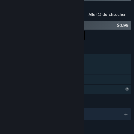
Inhalte für dieses Spiel
Alle
(1)
durchsuchen
Hentball Art
$0.99
Alle DLCs in den Warenkorb
$0.99
FUNKTIONEN
Einzelspieler
Steam-Errungenschaften
Familienbibliothek
Profilfunktionen eingeschränkt
SPRACHEN
Englisch