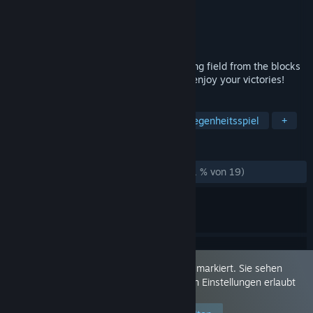
Entwickler
Metal Fox
,
PashaPencil
Publisher
Metal Fox
Veröffentlichung
24. Sep. 2018
The goal of the game is to clear the playing field from the blocks
that close the girl. Open all the girls and enjoy your victories!
TAGS
Nacktheit
Sexuelle Inhalte
Gelegenheitsspiel
+
REZENSIONEN
KEIN ZEITLIMIT:
Größtenteils negativ
(21 % von 19)
Dieses Spiel ist als "Nur für Erwachsene" markiert. Sie sehen
dieses Spiel, weil Sie diese Inhalte in Ihren Einstellungen erlaubt
haben.