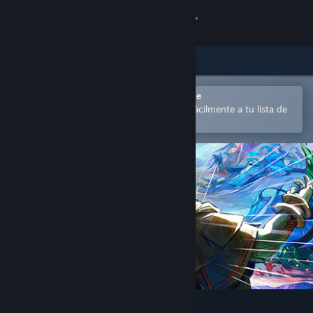
Iniciar sesión
Tienda
Comunidad
Abrir en la aplicación Steam Mobile
para comprar o añadir contenido fácilmente a tu lista de
deseados
Acerca de
Soporte
Cambiar idioma
Descargar Steam Mobile
Ver versión clásica
The Bond