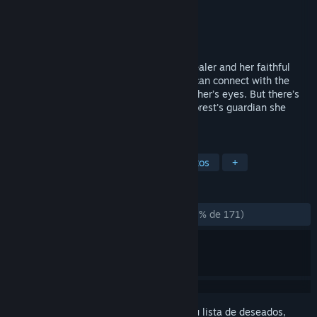
Desarrollador
Axis Studios
Editor
Axis Studios
Lanzado el
30 OCT 2018
Far away, in an alien forest, an ancient healer and her faithful
beast seek out a sacred glade. Here she can connect with the
web of life - and see the world through other’s eyes. But there’s
an imbalance - a dark presence. As the forest's guardian she
must confront it.
ETIQUETAS
Animación y modelado
RV
Cortos
+
RESEÑAS
DESDE EL PRINCIPIO:
Muy positivas
(94 % de 171)
Inicia sesión
para añadir este artículo a tu lista de deseados,