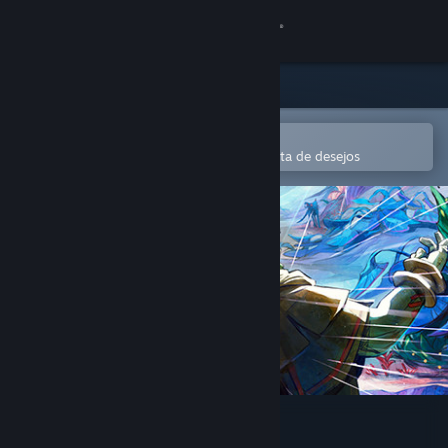
Iniciar sessão
Loja
Comunidade
Abre na app Steam Mobile
Para comprares ou adicionares à lista de desejos
Sobre
Apoio
Alterar idioma
Instala a app móvel do Steam
Ver versão para computadores
The Bond