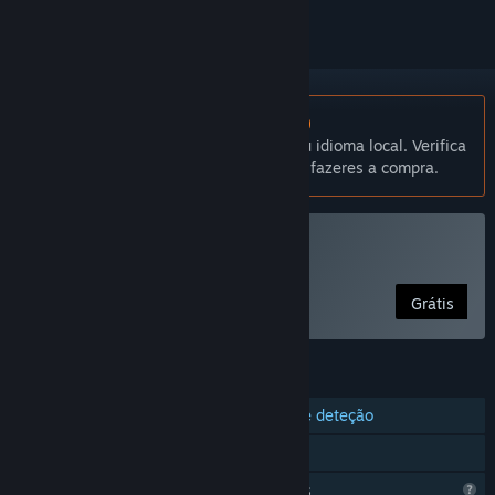
Não disponível em Português (Portugal)
Este produto não está disponível no teu idioma local. Verifica
a lista de idiomas disponíveis antes de fazeres a compra.
Compatível com R.V.
Usar The Bond
Grátis
FUNCIONALIDADES
Compatibilidade com comandos de deteção
Compatível com R.V.
Funcionalidades de perfil limitadas