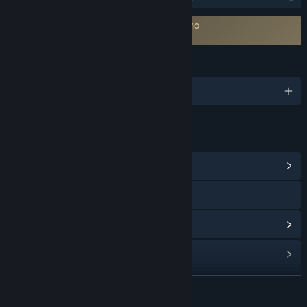
É necessário concordar com EULA externo
The Bond EULA
IDIOMAS
1 idiomas disponíveis
LINKS E INFORMAÇÕES
Ver Central Comunitária
Visitar o website
Ver histórico de atualizações
Ler notícias relacionadas
Ver discussões
VER MAIS