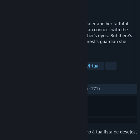
Developer
Axis Studios
Editora
Axis Studios
Lançamento:
30 out. 2018
Far away, in an alien forest, an ancient healer and her faithful
beast seek out a sacred glade. Here she can connect with the
web of life - and see the world through other’s eyes. But there’s
an imbalance - a dark presence. As the forest's guardian she
must confront it.
MARCADORES
Animação e Modelação
Realidade Virtual
+
ANÁLISES
DESDE O INÍCIO:
Muito positivas
(94% de 171)
Inicia a sessão
para adicionares este artigo à tua lista de desejos,
segui-lo ou ignorá-lo.