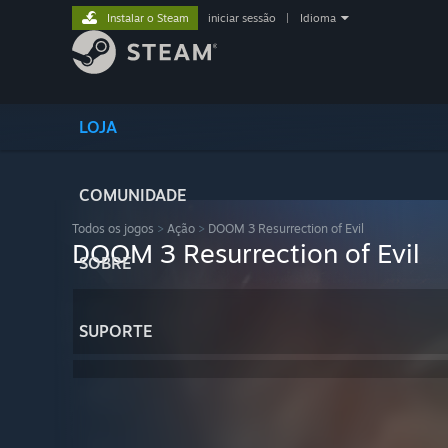
Instalar o Steam
iniciar sessão
|
Idioma
LOJA
COMUNIDADE
Todos os jogos
>
Ação
>
DOOM 3 Resurrection of Evil
DOOM 3 Resurrection of Evil
SOBRE
SUPORTE