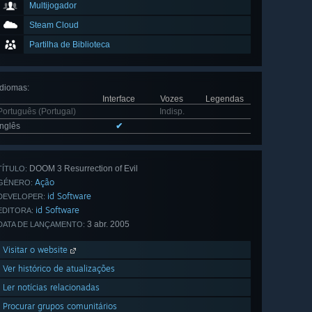
Multijogador
Steam Cloud
Partilha de Biblioteca
Idiomas
:
Interface
Vozes
Legendas
Português (Portugal)
Indisp.
Inglês
✔
DOOM 3 Resurrection of Evil
TÍTULO:
Ação
GÉNERO:
id Software
DEVELOPER:
id Software
EDITORA:
3 abr. 2005
DATA DE LANÇAMENTO:
Visitar o website
Ver histórico de atualizações
Ler notícias relacionadas
Procurar grupos comunitários