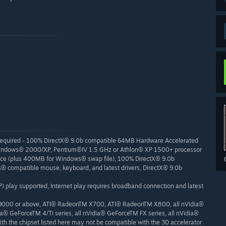
 Required - 100% DirectX® 9.0b compatible 64MB Hardware Accelerated
ft® Windows® 2000/XP, Pentium®IV 1.5 GHz or Athlon® XP 1500+ processor
ace (plus 400MB for Windows® swap file), 100% DirectX® 9.0b
s® compatible mouse, keyboard, and latest drivers, DirectX® 9.0b
P) play supported, Internet play requires broadband connection and latest
000 or above, ATI® RadeonTM X700, ATI® RadeonTM X800, all nVidia®
ia® GeForceTM 4/Ti series, all nVidia® GeForceTM FX series, all nVidia®
th the chipset listed here may not be compatible with the 3D accelerator