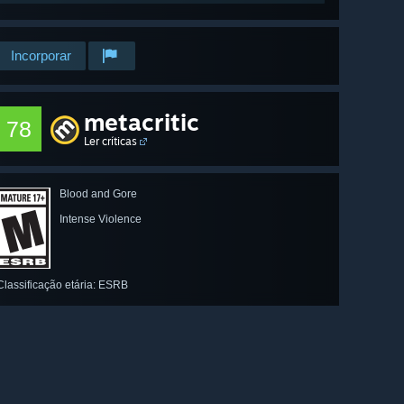
Incorporar
metacritic
78
Ler críticas
Blood and Gore
Intense Violence
Classificação etária: ESRB