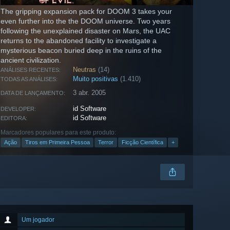
The gripping expansion pack for DOOM 3 takes your
even further into the the DOOM universe. Two years
following the unexplained disaster on Mars, the UAC
returns to the abandoned facility to investigate a
mysterious beacon buried deep in the ruins of the
ancient civilization.
Neutras
(14)
ANÁLISES RECENTES:
Muito positivas
(1.410)
TODAS AS ANÁLISES:
3 abr. 2005
DATA DE LANÇAMENTO:
id Software
DEVELOPER:
id Software
EDITORA:
Marcadores populares para este produto:
Ação
Tiros em Primeira Pessoa
Terror
Ficção Científica
+
Um jogador