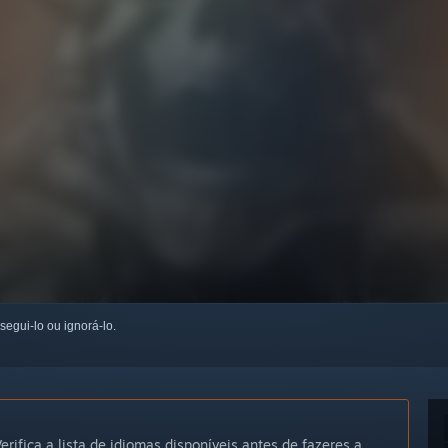
 segui-lo ou ignorá-lo.
erifica a lista de idiomas disponíveis antes de fazeres a