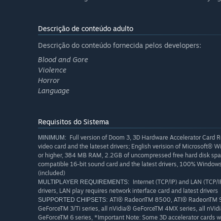
Descrição de conteúdo adulto
Descrição do conteúdo fornecida pelos developers:
Blood and Gore
Violence
Horror
Language
Requisitos do Sistema
Full version of Doom 3, 3D Hardware Accelerator Card
MINIMUM:
video card and the lateset drivers; English verision of Microso
or higher, 384 MB RAM, 2.2GB of uncompressed free hard disk sp
compatible 16-bit sound card and the latest drivers, 100% Window
(included)
Internet (TCP/IP) and LAN (TCP/I
MULTIPLAYER REQUIREMENTS:
drivers, LAN play requires network interface card and latest drivers
ATI® RadeonTM 8500, ATI® RadeonTM 9
SUPPORTED CHIPSETS:
GeForceTM 3/Ti series, all nVidia® GeForceTM 4MX series, all nVid
GeForceTM 6 series, *Important Note: Some 3D accelerator cards wi