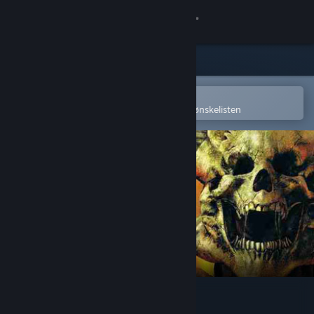
Logg inn
Butikk
Samfunn
Åpne i Steams mobilapp
for å enkelt kjøpe eller legge til på ønskelisten
Om
Kundestøtte
Bytt språk
Skaff deg Steam-appen på mobil
Vis skrivebordsversjon
DOOM 3 Resurrection of Evil