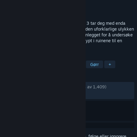
Utvikler
id Software
Utgiver
id Software
Utgitt
3. apr. 2005
Den gripende utvidelsespakken til DOOM 3 tar deg med enda
dypere inn i DOOM-universet. To år etter den uforklarlige ulykken
på Mars drar UAC tilbake til det forlatte anlegget for å undersøke
et mystisk varselsignal som er begravet dypt i ruinene til en
eldgammel sivilisasjon.
MERKELAPPER
Action
FPS
Skrekk
Sci-fi
Gørr
+
ANMELDELSER
GJENNOM TIDENE:
Veldig positive
(84 % av 1,409)
NYLIG:
Blandede
(53 % av 13)
Logg inn
for å legge til på ønskelisten, følge eller ignorere