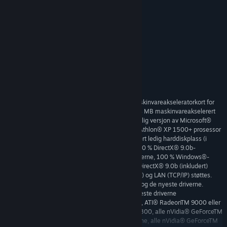
Utviklerne beskriver innholdet slik:
Blood and Gore
Violence
Horror
Language
Systemkrav
Fullstendig versjon av Doom 3 og maskinvareakseleratorkort for
MINIMUM:
3D kreves – 100 % DirectX® 9.0b-kompatibelt 64 MB maskinvareakselerert
skjermkort med de nyeste driverne, engelskspråklig versjon av Microsoft®
Windows® 2000/XP, Pentium®IV 1,5 GHz eller Athlon® XP 1500+ prosessor
eller kraftigere, 384 MB RAM, 2,2 GB ukomprimert ledig harddiskplass (i
tillegg til 400 MB for vekslefilen i Windows®), 100 % DirectX® 9.0b-
kompatibelt 16-biters lydkort med de nyeste driverne, 100 % Windows®-
kompatibel mus, tastatur og de nyeste driverne DirectX® 9.0b (inkludert)
Spilling via Internet (TCP/IP) og LAN (TCP/IP) støttes.
FLERSPILLERKRAV:
Spilling over Internett krever bredbåndstilkobling og de nyeste driverne.
Spilling over LAN krever nettverkskort med de nyeste driverne
ATI® RadeonTM 8500, ATI® RadeonTM 9000 eller
STØTTEDE BRIKKESETT:
bedre, ATI® RadeonTM X700, ATI® RadeonTM X800, alle nVidia® GeForceTM
3/Ti-seriene, alle nVidia® GeForceTM 4MX-seriene, alle nVidia® GeForceTM