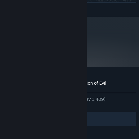
4/Ti seriene, alle nVidia® GeForceTM FX seriene, alle nVidia® GeForceTM 6
LES MER
seriene, *Viktig: Noen 3D-akseleratorkort med brikkesett på denne listen er
kanskje ikke kompatible med 3D-akseleratorfunksjonene som brukes i Doom
3. Ta kontakt med maskinvareprodusenten for mer informasjon om 100 %
DirectX 9.0b-kompatibilitet. Dette produktet støtter ikke Microsoft®
Windows® 95/98/Me eller NT.
metacritic
Fra og med den 1. januar 2024 kommer Steam-klienten kun til å støtte
*
78
Windows 10 og nyere versjoner.
Les kritikernes
anmeldelser
Kundeanmeldelser for DOOM 3 Resurrection of Evil
Om brukeranmeldelser
Innstillinger
GJENNOM TIDENE:
Veldig positive
(84 % av 1,409)
NYLIG:
Blandede
(53 % av 13)
Filtre
Dine språk