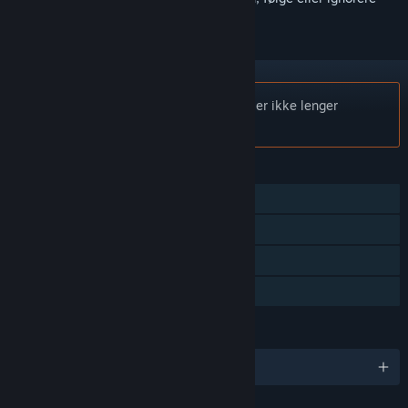
Merknad:
DOOM 3 Resurrection of Evil er ikke lenger
tilgjengelig i Steam-butikken.
FUNKSJONER
Enkeltspiller
Flerspiller
Steam Cloud
Familiedeling
SPRÅK
Engelsk