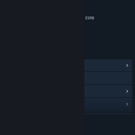
Mild Fantasy Violence
Mild Lyrics
Music Downloads Not Rated by the ESRB
Phân loại theo độ tuổi cho: ESRB
LIÊN KẾT & THÔNG TIN
Hiển thị trung tâm cộng đồng
Đến trang web
Xem lịch sử cập nhật
Đọc tin liên quan
Tìm nhóm cộng đồng
ĐỌC THÊM
Tựa sản phẩm:
Rocksmith® 2014 Edition – Remastered –
Về nội dung này