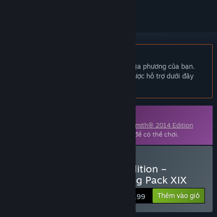
Không hỗ trợ ngôn ngữ Tiếng Việt
Sản phẩm này không hỗ trợ ngôn ngữ địa phương của bạn.
Vui lòng xem lại danh sách ngôn ngữ được hỗ trợ dưới đây
trước khi mua.
Nội dung tải thêm (DLC)
Nội dung này yêu cầu trò chơi gốc
Rocksmith® 2014 Edition
REMASTERED LEARN & PLAY
trên Steam để có thể chơi.
Mua Rocksmith® 2014 Edition –
Remastered – Variety Song Pack XIX
Thêm vào giỏ
$9.99