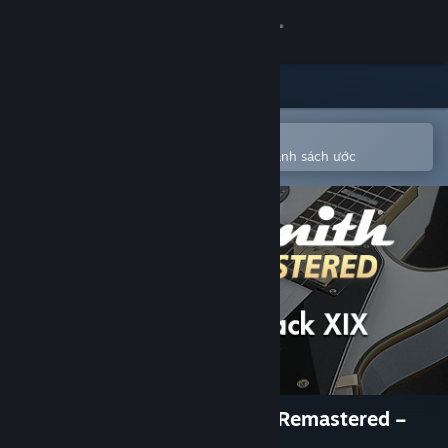
Đăng nhập
Cửa hàng
Cộng đồng
Mở bằng ứng dụng Steam di động
Để dễ dàng mua hoặc thêm vào danh sách ước
Thông tin
Hỗ trợ
Thay đổi ngôn ngữ
Cài ứng dụng Steam di động
Xem web cho desktop
Rocksmith® 2014 Edition – Remastered –
Variety Song Pack XIX