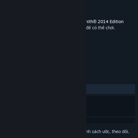
Nhà phát triển
Ubisoft - San Francisco
Phát hành
13 Thg11, 2018
Nội dung này yêu cầu trò chơi gốc
Rocksmith® 2014 Edition
REMASTERED LEARN & PLAY
trên Steam để có thể chơi.
THEO NHÃN
Đơn giản
Mô phỏng
+
ĐÁNH GIÁ
Không có đánh giá người dùng
Đăng nhập
để thêm sản phẩm này vào danh sách ước, theo dõi,
hoặc đánh dấu nó thành "đã phớt lờ"