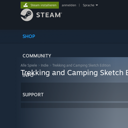
Steam installieren
anmelden
|
Sprache
SHOP
COMMUNITY
Alle Spiele
>
Indie
>
Trekking and Camping Sketch Edition
Trekking and Camping Sketch E
INFO
SUPPORT