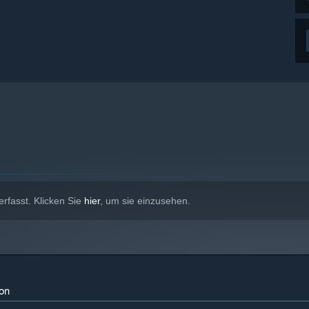
rfasst. Klicken Sie
hier
, um sie einzusehen.
ion