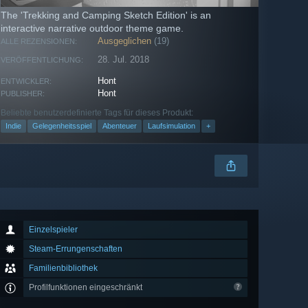
The 'Trekking and Camping Sketch Edition' is an
interactive narrative outdoor theme game.
Ausgeglichen
(19)
ALLE REZENSIONEN:
28. Jul. 2018
VERÖFFENTLICHUNG:
Hont
ENTWICKLER:
Hont
PUBLISHER:
Beliebte benutzerdefinierte Tags für dieses Produkt:
Indie
Gelegenheitsspiel
Abenteuer
Laufsimulation
+
Einzelspieler
Steam-Errungenschaften
Familienbibliothek
Profilfunktionen eingeschränkt