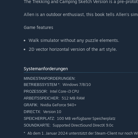
The Trekking and Camping Sketch Version is a pre-protot
Allen is an outdoor enthusiast, this book tells Allen's si
Game features
Walk simulator without any puzzle elements.
2D vector horizontal version of the art style.
Systemanforderungen
MINDESTANFORDERUNGEN:
Windows 7/8/10
BETRIEBSSYSTEM *:
Intel Core-i3 CPU
PROZESSOR:
512 MB RAM
ARBEITSSPEICHER:
Nvidia GeForce 940+
GRAFIK:
Version 10
DIRECTX:
100 MB verfügbarer Speicherplatz
SPEICHERPLATZ:
Supported DirectSound DirectX 9.0c
SOUNDKARTE:
Ab dem 1. Januar 2024 unterstützt der Steam-Client nur noch W
*