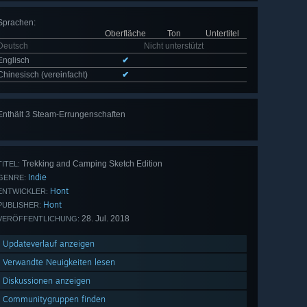
Sprachen
:
Oberfläche
Ton
Untertitel
Deutsch
Nicht unterstützt
Englisch
✔
Chinesisch (vereinfacht)
✔
Enthält 3 Steam-Errungenschaften
Trekking and Camping Sketch Edition
TITEL:
Indie
GENRE:
Hont
ENTWICKLER:
Hont
PUBLISHER:
28. Jul. 2018
VERÖFFENTLICHUNG:
Updateverlauf anzeigen
Verwandte Neuigkeiten lesen
Diskussionen anzeigen
Communitygruppen finden