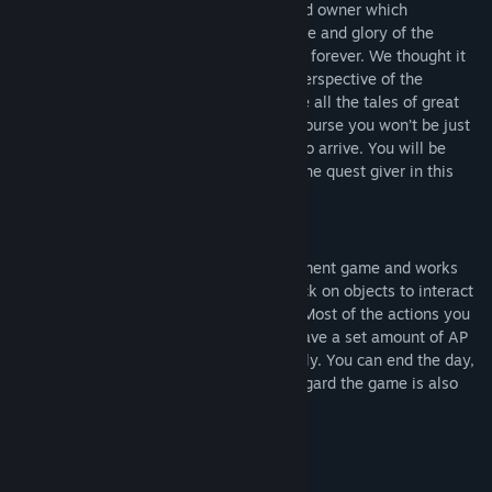
(presumably) happens in the life of a guild owner which
commonly gets overshadowed by the fame and glory of the
heroes whose names will be remembered forever. We thought it
was time to let you see things from the perspective of the
forgotten: The man (or woman) who made all the tales of great
adventure possible in the first place! Of course you won’t be just
standing around waiting for adventurers to arrive. You will be
managing your own adventurer’s hub as the quest giver in this
quest giving simulation.
How does that work?
The Quest Giver is a 2D fantasy management game and works
much like a point and click game. You click on objects to interact
with them or to switch menus or scenes. Most of the actions you
can do cost you AP (action points). You have a set amount of AP
per (ingame) day that you can spend freely. You can end the day,
or your turn, whenever you like. In this regard the game is also
somewhat turn-based.
Core Features
innovative gameplay