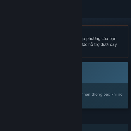
Không hỗ trợ ngôn ngữ Tiếng Việt
Sản phẩm này không hỗ trợ ngôn ngữ địa phương của bạn.
Vui lòng xem lại danh sách ngôn ngữ được hỗ trợ dưới đây
trước khi mua.
Trò chơi này chưa có trên Steam
Sắp ra mắt
Bạn quan tâm?
Hãy thêm trò chơi vào danh sách ước và nhận thông báo khi nó
ra mắt trên Steam.
TÍNH NĂNG
Chơi đơn