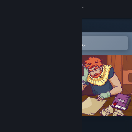
Đăng nhập
Cửa hàng
Cộng đồng
Mở bằng ứng dụng Steam di động
Để dễ dàng thêm vào danh sách ước
Thông tin
Hỗ trợ
Thay đổi ngôn ngữ
Cài ứng dụng Steam di động
Xem web cho desktop
The Quest Giver