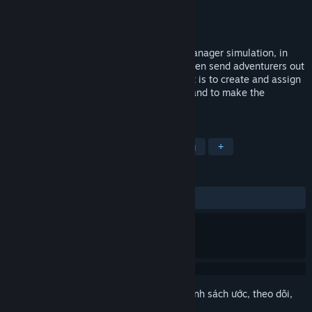
Nhà phát triển
rest.less Games
Nhà phát hành
rest.less Games
Phát hành
Sắp ra mắt
The Quest Giver“ is a 2D Fantasy guild manager simulation, in
which you create your own quests, and then send adventurers out
to do them. Experience how much effort it is to create and assign
quests, gather the knowledge you need, and to make the
decisions adventurers won't.
THEO NHÃN
Nhập vai (RPG)
Indie
Mô phỏng
+
ĐÁNH GIÁ
Không có đánh giá người dùng
Đăng nhập
để thêm sản phẩm này vào danh sách ước, theo dõi,
hoặc đánh dấu nó thành "đã phớt lờ"