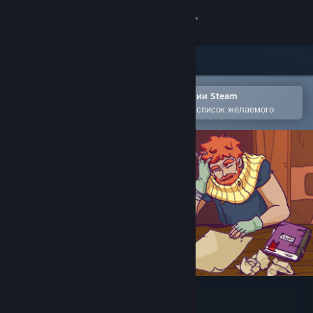
Войти
Магазин
Сообщество
Открыть в мобильном приложении Steam
Позволяет легко добавлять игры в список желаемого
Информация
Поддержка
Изменить язык
Скачать мобильное приложение Steam
Полная версия
The Quest Giver