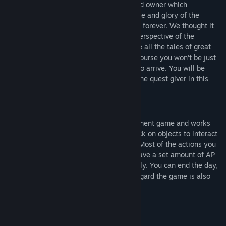
(presumably) happens in the life of a guild owner which
commonly gets overshadowed by the fame and glory of the
heroes whose names will be remembered forever. We thought it
was time to let you see things from the perspective of the
forgotten: The man (or woman) who made all the tales of great
adventure possible in the first place! Of course you won’t be just
standing around waiting for adventurers to arrive. You will be
managing your own adventurer’s hub as the quest giver in this
quest giving simulation.
How does that work?
The Quest Giver is a 2D fantasy management game and works
much like a point and click game. You click on objects to interact
with them or to switch menus or scenes. Most of the actions you
can do cost you AP (action points). You have a set amount of AP
per (ingame) day that you can spend freely. You can end the day,
or your turn, whenever you like. In this regard the game is also
somewhat turn-based.
Core Features
innovative gameplay