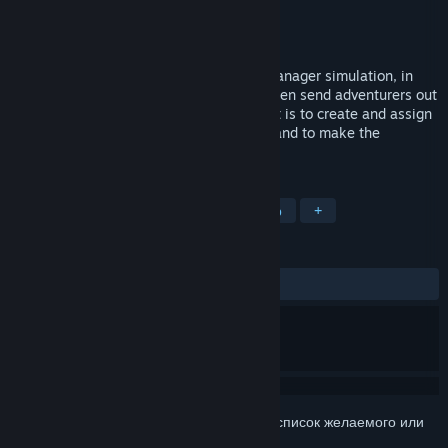
Разработчик
rest.less Games
Издатель
rest.less Games
Дата выпуска
Скоро выйдет
The Quest Giver“ is a 2D Fantasy guild manager simulation, in
which you create your own quests, and then send adventurers out
to do them. Experience how much effort it is to create and assign
quests, gather the knowledge you need, and to make the
decisions adventurers won't.
ПО МЕТКАМ
Ролевая игра
Инди
Симулятор
+
ОБЗОРЫ
Нет обзоров
Войдите
, чтобы добавить этот продукт в список желаемого или
скрыть его