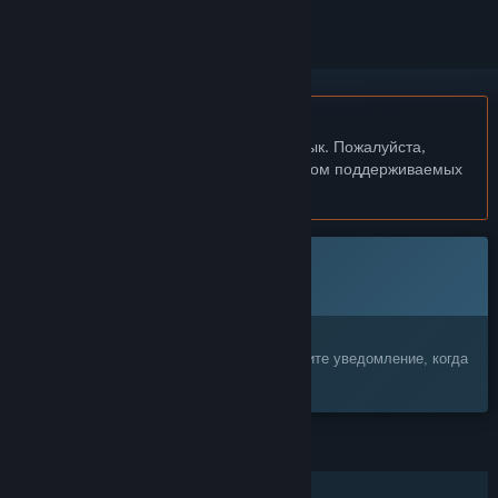
Не поддерживается русский язык
Этот продукт не поддерживает ваш язык. Пожалуйста,
перед покупкой ознакомьтесь со списком поддерживаемых
языков.
Эта игра ещё не доступна в Steam
Скоро выйдет
Заинтересовала игра?
Добавьте её в список желаемого и получите уведомление, когда
она выйдет
ФУНКЦИИ
Для одного игрока