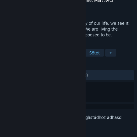
Fejlesztő
Oktay ŞAHİN
,
Mustafa Anıl ÖZ
,
İsmet Mert AVCI
Kiadó
TeamPio Studio
Megjelent
2018. aug. 13.
We smell degeneration in every single day of our life, we see it.
We speak degeneration and we touch it. We are living the
degeneration. But that is not what it is supposed to be.
CÍMKÉK
Indie
RPG
Kaland
Akció
Sötét
+
ÉRTÉKELÉSEK
MINDEN IDŐK:
9 felhasználói értékelés
()
Jelentkezz be
, hogy ezt a tételt a kívánságlistádhoz adhasd,
követhesd vagy mellőzöttnek jelölhesd.