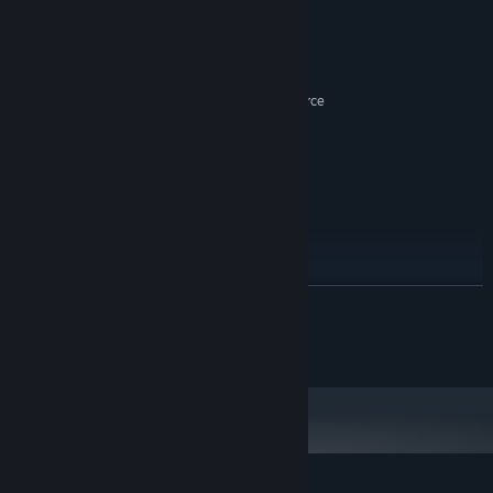
MINIMUM:
Windows 7/8/10
OP. RENDSZER *:
Quad Core Processor
PROCESSZOR:
4 GB RAM
MEMÓRIA:
AMD Radeon HD 6950 / NVIDIA GeForce
GRAFIKA:
GTX 560
Verzió: 11
DIRECTX:
2 GB szabad hely
TÁRHELY:
DirectX Compatible
HANGKÁRTYA:
AJÁNLOTT:
Windows 7/8/10
OP. RENDSZER *:
Intel Core i5 4590 3.3GHz
PROCESSZOR:
8 GB RAM
MEMÓRIA:
TOVÁBB
AMD Radeon RX 460 / GeForce GTX 1050
GRAFIKA:
Verzió: 11
DIRECTX:
All copyright reserved.
2 GB szabad hely
TÁRHELY:
DirectX Compatible
HANGKÁRTYA:
2024. január 1-jétől a Steam kliens csak a Windows 10 és újabb verziókat
*
fogja támogatni.