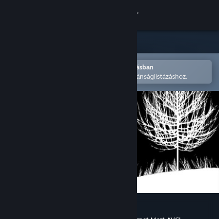
Bejelentkezés
Áruház
Közösség
Megnyitás a Steam mobilalkalmazásban
A könnyű megvásárláshoz vagy kívánságlistázáshoz.
Névjegy
Támogatás
Nyelvváltás
A Steam mobilalkalmazás beszerzése
Asztali weboldalra váltás
Degeneration