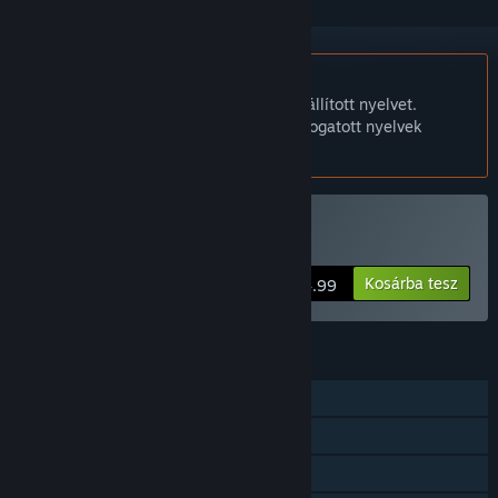
A Magyar nyelv nem támogatott.
Ez a termék nem támogatja a nálad beállított nyelvet.
Kérjük, vásárlás előtt tekintsd át a támogatott nyelvek
listáját.
Degeneration vásárlása
Kosárba tesz
$4.99
JELLEMZŐK
Egyjátékos
Steam Teljesítmények
Családi Megosztás