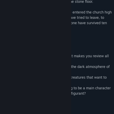
world turned black, and he collapsed to the stone floor.
Since the snow started falling, many have entered the church high
in the mountains seeking refuge. Many have tried to leave, to
take their chances in the snow outside. None have survived ten
paces.
FEATURES
-With two road friends have a journey that makes you review all
imposed ideas to you.
-Solve the puzzles while passing through the dark atmosphere of
an apocalyptic world.
-Run away from monsters and unearthly creatures that want to
kill you wherever you are.
-Take control of your future. Are you going to be a main character
or are you going to remain still as a used figurant?
Rendszerkövetelmények