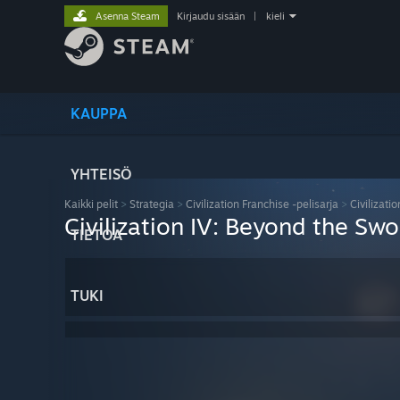
Asenna Steam
Kirjaudu sisään
|
kieli
KAUPPA
YHTEISÖ
Kaikki pelit
>
Strategia
>
Civilization Franchise -pelisarja
>
Civilizati
Civilization IV: Beyond the Swo
TIETOA
TUKI