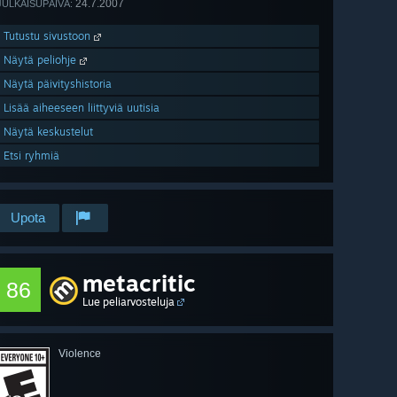
24.7.2007
JULKAISUPÄIVÄ:
Tutustu sivustoon
Näytä peliohje
Näytä päivityshistoria
Lisää aiheeseen liittyviä uutisia
Näytä keskustelut
Etsi ryhmiä
Upota
metacritic
86
Lue peliarvosteluja
Violence