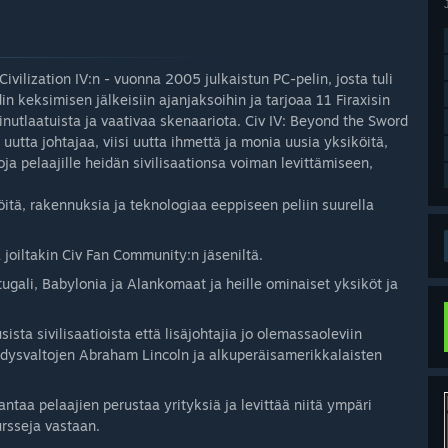
ivilization IV:n - vuonna 2005 julkaistun PC-pelin, josta tuli
 keksimisen jälkeisiin ajanjaksoihin ja tarjoaa 11 Firaxisin
inutlaatuista ja vaativaa skenaariota. Civ IV: Beyond the Sword
uutta johtajaa, viisi uutta ihmettä ja monia uusia yksiköitä,
ja pelaajille heidän sivilisaationsa voiman levittämiseen,
öitä, rakennuksia ja teknologiaa eeppiseen peliin suurella
ja joiltakin Civ Fan Community:n jäseniltä.
rtugali, Babylonia ja Alankomaat ja heille ominaiset yksiköt ja
sista sivilisaatioista että lisäjohtajia jo olemassaoleviin
Yhdysvaltojen Abraham Lincoln ja alkuperäisamerikkalaisten
ntaa pelaajien perustaa yrityksiä ja levittää niitä ympäri
ursseja vastaan.