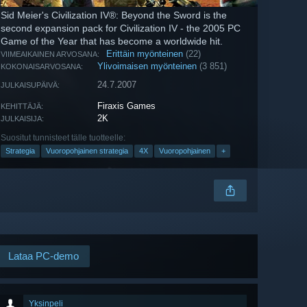
Sid Meier's Civilization IV®: Beyond the Sword is the
second expansion pack for Civilization IV - the 2005 PC
Game of the Year that has become a worldwide hit.
Erittäin myönteinen
(22)
VIIMEAIKAINEN ARVOSANA:
Ylivoimaisen myönteinen
(3 851)
KOKONAISARVOSANA:
24.7.2007
JULKAISUPÄIVÄ:
Firaxis Games
KEHITTÄJÄ:
2K
JULKAISIJA:
Suositut tunnisteet tälle tuotteelle:
Strategia
Vuoropohjainen strategia
4X
Vuoropohjainen
+
Lataa PC-demo
Yksinpeli