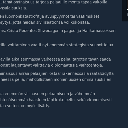
, tämä ominaisuus tarjoaa pelaajille monta tapaa vakoilla
onsalaisuuksia.
en luonnonkatastrofit ja avunpyynnöt tai vaatimukset
viytyä, jotta heidän sivilisaationsa voi kukoistaa.
tsas, Cristo Redentor, Shwedagonin pagodi ja Halikarnassoksen
rille voittaminen vaatii nyt enemmän strategista suunnittelua
avilla aikaisemmassa vaiheessa peliä, tarjoten tavan saada
nsit laajentavat valittavia diplomaattisia vaihtoehtoja.
minaisuus anraa pelaajien 'ostaa' rakenneosasia räätälöidyltä
heessa peliä, mahdollistaen monien uusien ominaisuuksien
ottaa enemmän viisaaseen pelaamiseen ja vähemmän
 yhtenäisemmän haasteen läpi koko pelin, sekä ekonomisesti
ttaa voiton, on myös lisätty.