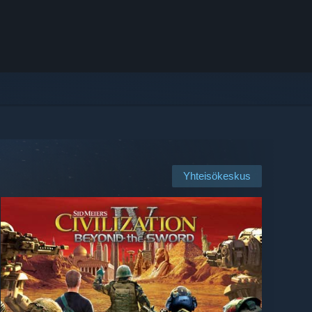
Yhteisökeskus