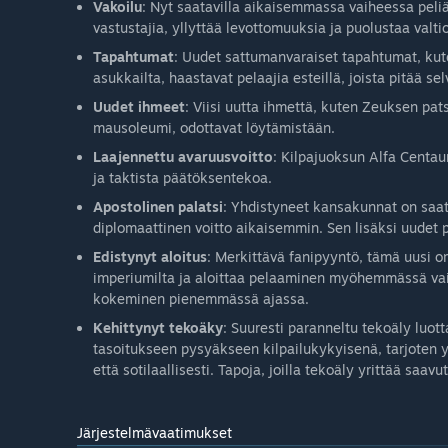
Vakoilu
: Nyt saatavilla aikaisemmassa vaiheessa peliä
vastustajia, yllyttää levottomuuksia ja puolustaa valti
Tapahtumat
: Uudet sattumanvaraiset tapahtumat, kut
asukkailta, haastavat pelaajia esteillä, joista pitää sel
Uudet ihmeet
: Viisi uutta ihmettä, kuten Zeuksen pa
mausoleumi, odottavat löytämistään.
Laajennettu avaruusvoitto
: Kilpajuoksun Alfa Centau
ja taktista päätöksentekoa.
Apostolinen palatsi
: Yhdistyneet kansakunnat on saat
diplomaattinen voitto aikaisemmin. Sen lisäksi uudet po
Edistynyt aloitus
: Merkittävä fanipyyntö, tämä uusi o
imperiumilta ja aloittaa pelaaminen myöhemmässä vai
kokeminen pienemmässä ajassa.
Kehittynyt tekoäky
: Suuresti paranneltu tekoäly lu
tasoitukseen pysyäkseen kilpailukykyisenä, tarjoten
että sotilaallisesti. Tapoja, joilla tekoäly yrittää saavu
Järjestelmävaatimukset