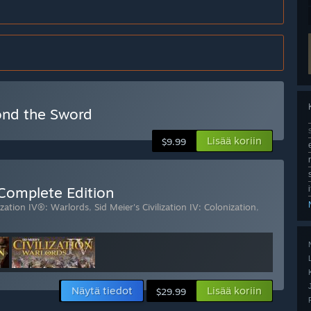
yond the Sword
Lisää koriin
$9.99
e Complete Edition
lization IV®: Warlords
,
Sid Meier's Civilization IV: Colonization
,
Näytä tiedot
Lisää koriin
$29.99