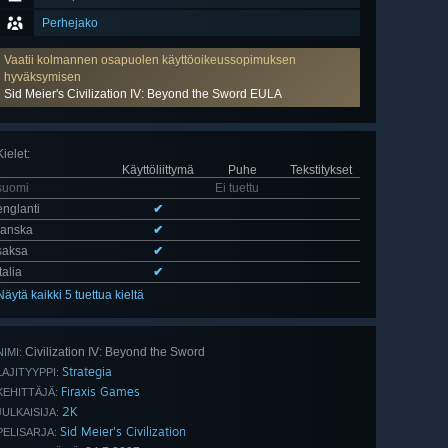
Perhejako
Vaatii kolmannen osapuolen käyttöoikeussopimuksen
hyväksymisen
Sid Meier's Civilization IV: Beyond the Sword EULA
Kielet
:
Käyttöliittymä
Puhe
Tekstitykset
suomi
Ei tuettu
englanti
✔
ranska
✔
saksa
✔
italia
✔
Näytä kaikki 5 tuettua kieltä
Civilization IV: Beyond the Sword
NIMI:
Strategia
LAJITYYPPI:
Firaxis Games
KEHITTÄJÄ:
2K
JULKAISIJA:
Sid Meier's Civilization
PELISARJA: