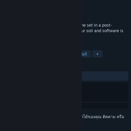
Metkis
ผู้พัฒนา
Alliance
ผู้จัดจำหน่าย
วางจำหน่ายแล้ว
เตรียมวางจำหน่าย
Morning Star is a first-person farming game set in a post-
cyberpunk world where computers are your soil and software is
your seeds.
แท็ก
อินดี้
จำลองสถานการณ์
ไซเบอร์พังก์
+
บทวิจารณ์
ไม่มีบทวิจารณ์จากผู้ใช้
เข้าสู่ระบบ
เพื่อเพิ่มผลิตภัณฑ์นี้ลงในสิ่งที่อยากได้ของคุณ ติดตาม หรือ
ทำเครื่องหมายเป็นถูกละเว้น