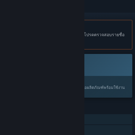
ไม่รองรับภาษาไทย
ผลิตภัณฑ์นี้ไม่รองรับภาษาท้องถิ่นของคุณ โปรดตรวจสอบรายชื่อ
ภาษาที่รองรับก่อนทำการสั่งซื้อ
เกมนี้ยังไม่พร้อมใช้งานบน Steam
เตรียมวางจำหน่าย
น่าสนใจ?
เพิ่มในสิ่งที่คุณอยากได้ และรับการแจ้งเตือนเมื่อผลิตภัณฑ์พร้อมใช้งาน
คุณสมบัติ
ผู้เล่นคนเดียว
การแบ่งปันคลังครอบครัว