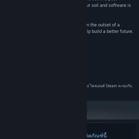
cyberpunk world where computers are your soil and software is
แนว:
อินดี้
,
จำลองสถานการณ์
your seeds.
วันวางจำหน่าย:
เตรียมวางจำหน่าย
Explore, rebuild, or exploit a community on the outset of a
cyberpunk dystopia. It’s your choice to help build a better future.
Created by Metkis. Coming in 2019.
ความต้องการระบบ
ขั้นต่ำ:
Windows 7
ระบบปฏิบัติการ *:
ตั้งแต่วันที่ 1 มกราคม 2024 เวลาแปซิฟิก เป็นต้นไป ไคลเอนต์ Steam จะรองรับ
*
เฉพาะ Windows 10 และเวอร์ชันที่ใหม่กว่าเท่านั้น
ไม่พบบทวิจารณ์สำหรับผลิตภัณฑ์นี้