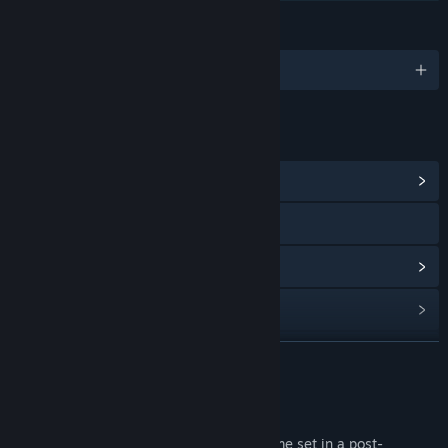
ภาษา
รองรับ 1 ภาษา
ลิงก์และข้อมูล
ดูศูนย์กลางชุมชน
การเยี่ยมชมเว็บไซต์
ดูประวัติการอัปเดต
อ่านข่าวที่เกี่ยวข้อง
ดูกระดานสนทนา
อ่านเพิ่มเติม
ค้นหากลุ่มชุมชน
เกี่ยวกับเกมนี้
Morning Star is a first-person farming game set in a post-
ชื่อ:
Morning Star