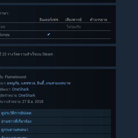
ภาษา
:
อินเตอร์เฟซ
เสียงพากย์
คำบรรยาย
ไทย
ไม่รองรับ
✔
อังกฤษ
มี 15 รางวัลความสำเร็จบน Steam
ดูทั้งหมด
15
Flamebound
ื่อ:
ผจญภัย
แคชชวล
อินดี้
เกมสวมบทบาท
,
,
,
แนว:
OneShark
ผู้พัฒนา:
OneShark
ผู้จัดจำหน่าย:
27 มิ.ย. 2018
วันวางจำหน่าย:
ดูประวัติการอัปเดต
อ่านข่าวที่เกี่ยวข้อง
ดูกระดานสนทนา
ค้นหากลุ่มชุมชน