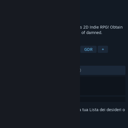
Sviluppatore
OneShark
Editore
OneShark
Rilasciato
27 giu 2018
Explore deep dark infinity dungeons in this 2D Indie RPG! Obtain
loot, hire heroes and together slay hordes of damned.
ETICHETTE
Indie
Passatempo
Avventura
GDR
+
RECENSIONI
DI SEMPRE:
Perlopiù positive
(74% di 43)
Accedi
per aggiungere questo articolo alla tua Lista dei desideri o
per ignorarlo.