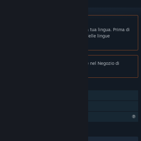
Non disponibile in Italiano
Questo prodotto non è disponibile nella tua lingua. Prima di
effettuare l'acquisto, controlla la lista delle lingue
disponibili.
Nota:
Flamebound non è più disponibile nel Negozio di
Steam.
FUNZIONALITÀ
Giocatore singolo
Condivisione familiare
Profilo con funzionalità limitate
LINGUE