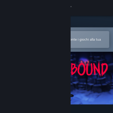
Accedi
Negozio
Comunità
Apri nell'app mobile di Steam
Per acquistare o aggiungere facilmente i giochi alla tua
Lista dei desideri
Informazioni
Assistenza
Cambia la lingua
Ottieni l'app mobile di Steam
Visualizza il sito web per desktop
Flamebound