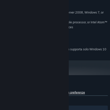
MINIMI:
Microsoft® Windows Server 2008, Windows 7, or
SISTEMA OPERATIVO *:
Windows 8 Classic
2.33GHz or faster x86-compatible processor, or Intel Atom™
PROCESSORE:
1.6GHz or faster processor for netbook class devices
512 MB di RAM
MEMORIA:
Versione 9.0
DIRECTX:
1200 MB di spazio disponibile
ARCHIVIAZIONE:
A partire dal 1° gennaio 2024, il client di Steam supporta solo Windows 10
*
e versioni successive.
Recensioni dei giocatori per Flamebound
Informazioni sulle recensioni degli utenti
Le tue preferenze
DI SEMPRE:
Perlopiù positive
(74% di 43)