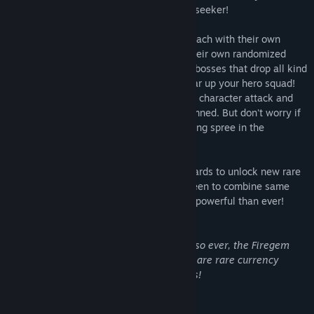
Then you're in the right place, adventure-seeker!
Flamebound
features 18 unique heroes each with their own
skills. 4 different dungeon biomes with their own randomized
mobs & bosses. Mini bosses & end game bosses that drop all kind
of precious loot, which can be used to gear up your hero squad!
During combat you can also upgrade your character attack and
health using gold you looted from the damned. But don't worry if
you're out of luck, you can go on a shopping spree in the
mysterious shop!
Back in
Tavern
you can use gold & fireshards to unlock new rare
heroes and then head to the sacrifice screen to combine same
rank heroes thus making them way more powerful than ever!
Game has no Cash Shop elements what so ever, the Firegem
icon you see in some of the screenshots are rare currency
found in chests and dropped from bosses!
Requisiti di sistema