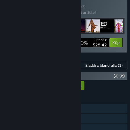
Köp Kerim's Pack
SAMLING
(?)
Köp bunten och spara 50 % på samtliga 8 artiklar!
Ditt pris:
-50%
Buntinfo
Köp
$28.42
Innehåll för detta spel
Bläddra bland alla
(1)
ALIENS INVADED OUR PLANET OST
$0.99
Lägg till all DLC i kundvagnen
$0.99
FUNKTIONER
En spelare
PvP online
Co-op online