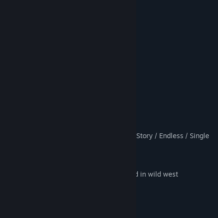
9 Character Types
16 Weapon Types
20 Unique Enemy Types
10 Unique Boss Types
50 Playable Days
Competitive Arcade Style Gameplay
Leaderboard Rankings
Day/Night Cycle
Different game modes such as: CO-OP Story / Endless / Single
Player
1-6 player
Awesome town design completely filled in wild west
8 Type of Power Ups, such as: