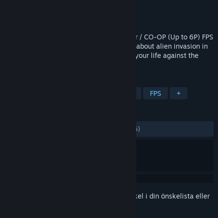
Utvecklare
Kerim Kumbasar
Utgivare
Kerim Kumbasar
Lansering
15 jun, 2018
Aliens Invaded Our Planet is a Multiplayer / CO-OP (Up to 6P) FPS
& Arcade Style Action game, the game is about alien invasion in
1900s Richalley Town. Shoot and run for your life against the
aliens!
TAGGAR
Action
Äventyr
Indie
Fritid
FPS
+
RECENSIONER
GENOM TIDERNA:
Blandade
(63 % av 55)
Registrera dig
för att lägga till denna artikel i din önskelista eller
ignorera den.