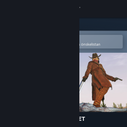
Logga in
Butik
Gemenskap
Öppna i Steams mobilapp
för att enkelt köpa eller lägga till på önskelistan
Om
Support
Byt språk
Skaffa Steams mobilapp
Se skrivbordswebbplats
ALIENS INVADED OUR PLANET