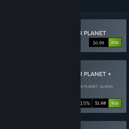
Köp ALIENS INVADED OUR PLANET
Köp
$0.99
Köp ALIENS INVADED OUR PLANET +
OST
Innehåller 2 artiklar:
ALIENS INVADED OUR PLANET
,
ALIENS
INVADED OUR PLANET OST
-15%
Buntinfo
$1.68
Köp