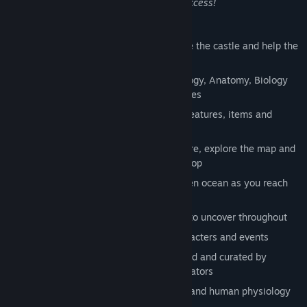
website
" on the right sidebar for quick access!
Features within the game:
Adventure RPG with a questline to save the castle and help the
king
Battles use your knowledge of Physiology, Anatomy, Biology
and Health Sciences to defeat the bosses
Engaging virtual world with nearly all features, items and
components interactive
Gold system: Find gold, uncover treasure, explore the map and
use the currency within the in-game shop
Walk, run, or take a boat out to the open ocean as you reach
all corners of the kingdom
Hidden bosses, secrets and fun things to uncover throughout
Sassy, silly humorous encounters, characters and events
All questions and content fully approved and curated by
scientists, clinicians, and medical educators
A unique method to revise and understand human physiology
and anatomy