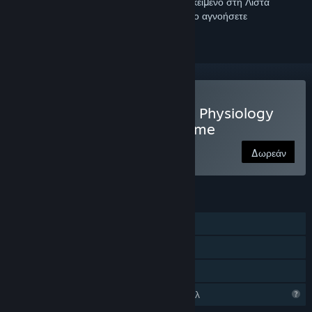
Συνδεθείτε
για να προσθέσετε αυτό το αντικείμενο στη Λίστα
Επιθυμιών σας, να το ακολουθήσετε ή να το αγνοήσετε
Παίξτε The King's Request: Physiology
and Anatomy Revision Game
Δωρεάν
ΧΑΡΑΚΤΗΡΙΣΤΙΚΆ
Ένας παίκτης
Διαθέσιμοι υπότιτλοι
Κοινή Χρήση
Περιορισμένα χαρακτηριστικά προφίλ