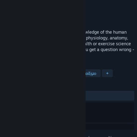
Δημιουργός
Physiology with Dr Christian
Εκδότης
Physiology with Dr Christian
Κυκλοφορία
27 Ιουν 2018
This short adventure game uses your knowledge of the human
body and concepts from science, biology, physiology, anatomy,
medicine, biomed, nursing, pharmacy, health or exercise science
as your weapon! There's no negative if you get a question wrong -
so have a go and save the kingdom!!
ΕΤΙΚΈΤΕΣ
Περιπέτεια
Ρόλων
Δωρεάν για παίξιμο
+
ΚΡΙΤΙΚΈΣ
ΌΛΕΣ:
Πολύ θετικές
(93% από 183)