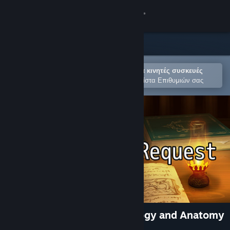
Σύνδεση
Κατάστημα
Κοινότητα
Άνοιγμα στην εφαρμογή Steam για κινητές συσκευές
Για εύκολη αγορά ή προσθήκη στη Λίστα Επιθυμιών σας
Σχετικά
Υποστήριξη
Αλλαγή γλώσσας
Αποκτήστε την εφαρμογή Steam για κινητές συσκευές
Προβολή ιστοσελίδας για υπολογιστές
The King's Request: Physiology and Anatomy
Revision Game